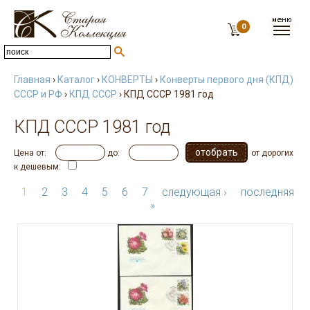
0
Главная
›
Каталог
›
КОНВЕРТЫ
›
Конверты первого дня (КПД)
СССР и РФ
›
КПД СССР
› КПД СССР 1981 год
КПД СССР 1981 год
Цена от:
до:
от дорогих
к дешевым:
1
2
3
4
5
6
7
следующая ›
последняя
»