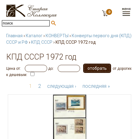
0
Главная
›
Каталог
›
КОНВЕРТЫ
›
Конверты первого дня (КПД)
СССР и РФ
›
КПД СССР
› КПД СССР 1972 год
КПД СССР 1972 год
Цена от:
до:
от дорогих
к дешевым:
1
2
следующая ›
последняя »