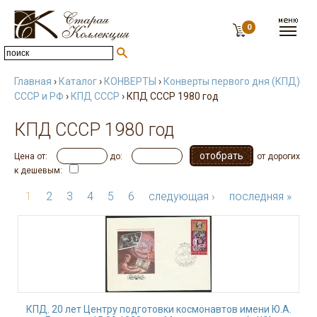
0
Главная
›
Каталог
›
КОНВЕРТЫ
›
Конверты первого дня (КПД)
СССР и РФ
›
КПД СССР
› КПД СССР 1980 год
КПД СССР 1980 год
Цена от:
до:
от дорогих
к дешевым:
1
2
3
4
5
6
следующая ›
последняя »
КПД. 20 лет Центру подготовки космонавтов имени Ю.А.