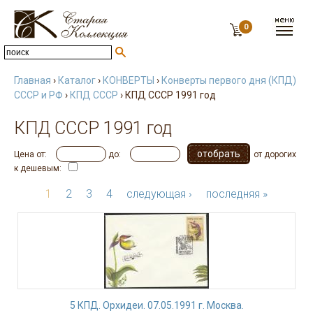
0
Главная
›
Каталог
›
КОНВЕРТЫ
›
Конверты первого дня (КПД)
СССР и РФ
›
КПД СССР
› КПД СССР 1991 год
КПД СССР 1991 год
Цена от:
до:
от дорогих
к дешевым:
1
2
3
4
следующая ›
последняя »
5 КПД. Орхидеи. 07.05.1991 г. Москва.