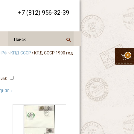
+7 (812) 956-32-39
и РФ
›
КПД СССР
› КПД СССР 1990 год
0
вым:
дняя »