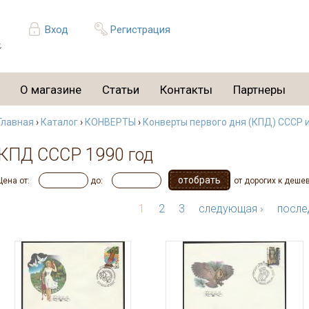
Вход
Регистрация
О магазине
Статьи
Контакты
Партнеры
Главная
›
Каталог
›
КОНВЕРТЫ
›
Конверты первого дня (КПД) СССР 
КПД СССР 1990 год
Цена от:
до:
от дорогих к деше
1
2
3
следующая ›
после