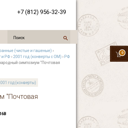
+7 (812) 956-32-39
ранные (чистые и гашеные)
›
0
 и РФ
›
2001 год (конверты с ОМ)
›
РФ
народный симпозиум "Почтовая
2001 год (конверты)
м "Почтовая
16В