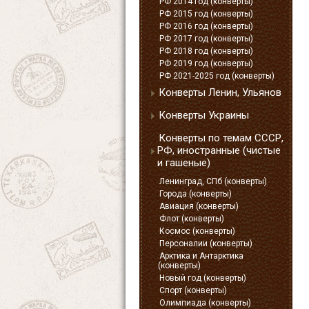
РФ 2014 год (конверты)
РФ 2015 год (конверты)
РФ 2016 год (конверты)
РФ 2017 год (конверты)
РФ 2018 год (конверты)
РФ 2019 год (конверты)
РФ 2021-2025 год (конверты)
Конверты Ленин, Ульянов
Конверты Украины
Конверты по темам СССР,
РФ, иностранные (чистые
и гашеные)
Ленинград, СПб (конверты)
Города (конверты)
Авиация (конверты)
Флот (конверты)
Космос (конверты)
Персоналии (конверты)
Арктика и Антарктика
(конверты)
Новый год (конверты)
Спорт (конверты)
Олимпиада (конверты)