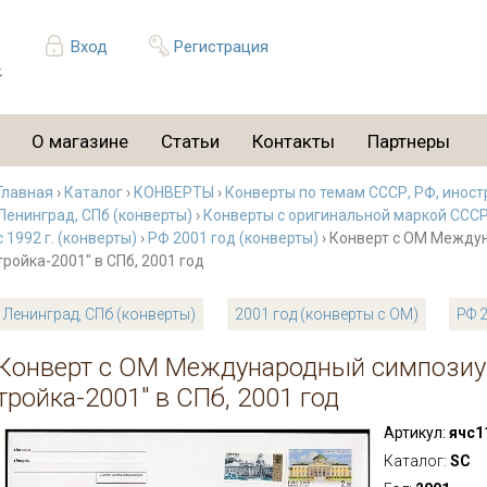
Вход
Регистрация
О магазине
Статьи
Контакты
Партнеры
Главная
›
Каталог
›
КОНВЕРТЫ
›
Конверты по темам СССР, РФ, иност
Ленинград, СПб (конверты)
›
Конверты с оригинальной маркой СССР
с 1992 г. (конверты)
›
РФ 2001 год (конверты)
› Конверт с ОМ Между
тройка-2001" в СПб, 2001 год
Ленинград, СПб (конверты)
2001 год (конверты с ОМ)
РФ 
Конверт с ОМ Международный симпозиу
тройка-2001" в СПб, 2001 год
Артикул:
ячс1
Каталог:
SC