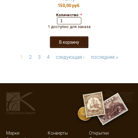
150,00 руб.
Количество:
*
1 доступно для заказа
1
2
3
4
следующая ›
последняя »
Марки
Конверты
Открытки