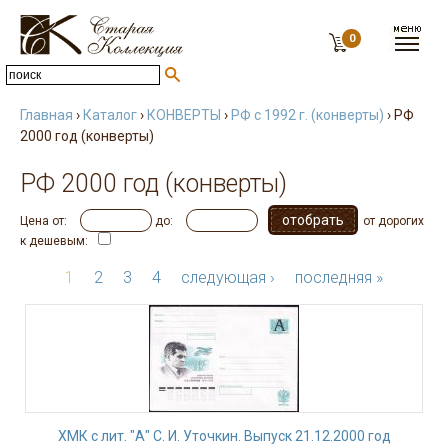
0
Главная
›
Каталог
›
КОНВЕРТЫ
›
РФ с 1992 г. (конверты)
› РФ
2000 год (конверты)
РФ 2000 год (конверты)
Цена от:
до:
от дорогих
к дешевым:
1
2
3
4
следующая ›
последняя »
ХМК с лит. "А" С. И. Уточкин. Выпуск 21.12.2000 год