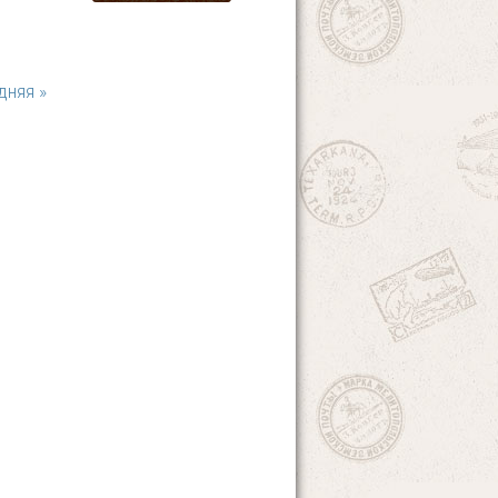
дняя »