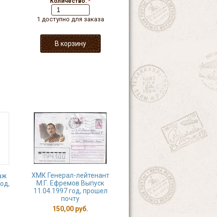
Количество:
*
1 доступно для заказа
ХМК Генерал-лейтенант
аж
М.Г. Ефремов Выпуск
год,
11.04.1997 год, прошел
почту
150,00 руб.