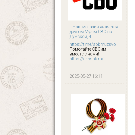
Наш магазин является
другом Музея СВО на
Думской, 4
https://t.me/spbmuzsvo
Помогайте СВОим
вместе с нами!
https://qr.nspk.ru/...
2025-05-27 16:11