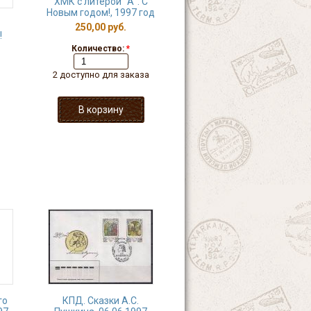
ХМК с литерой "А". С
Новым годом!, 1997 год
250,00 руб.
!
Количество:
*
2 доступно для заказа
го
КПД. Сказки А.С.