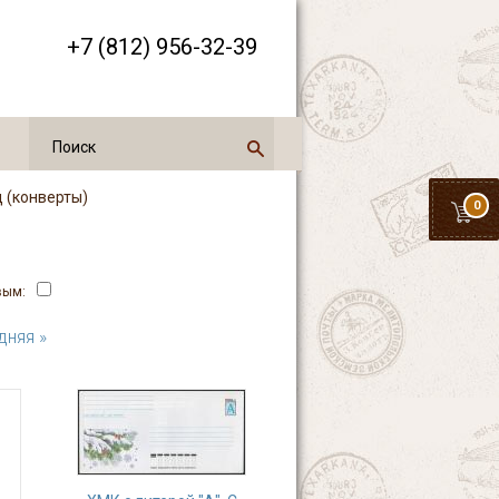
+7 (812) 956-32-39
д (конверты)
0
вым:
дняя »