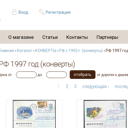
Вход
Регистрация
О магазине
Статьи
Контакты
Партнеры
Главная
›
Каталог
›
КОНВЕРТЫ
›
РФ с 1992 г. (конверты)
› РФ 1997 го
РФ 1997 год (конверты)
Цена от:
до:
от дорогих к деше
1
2
3
следующая ›
после