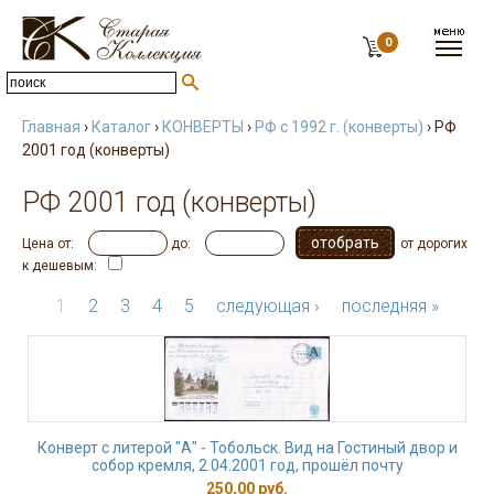
0
Главная
›
Каталог
›
КОНВЕРТЫ
›
РФ с 1992 г. (конверты)
› РФ
2001 год (конверты)
РФ 2001 год (конверты)
Цена от:
до:
от дорогих
к дешевым:
1
2
3
4
5
следующая ›
последняя »
Конверт с литерой "А" - Тобольск. Вид на Гостиный двор и
собор кремля, 2.04.2001 год, прошёл почту
250,00 руб.