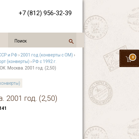
+7 (812) 956-32-39
ССР и РФ
›
2001 год (конверты с ОМ)
›
0
орт (конверты)
›
РФ с 1992 г.
ОК. Москва. 2001 год. (2,50)
(конверты)
 2001 год. (2,50)
141