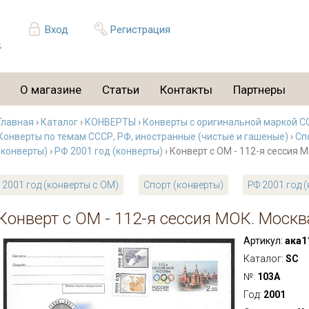
Вход
Регистрация
О магазине
Статьи
Контакты
Партнеры
Главная
›
Каталог
›
КОНВЕРТЫ
›
Конверты с оригинальной маркой С
Конверты по темам СССР, РФ, иностранные (чистые и гашеные)
›
Сп
(конверты)
›
РФ 2001 год (конверты)
› Конверт с ОМ - 112-я сессия М
2001 год (конверты с ОМ)
Спорт (конверты)
РФ 2001 год 
Конверт с ОМ - 112-я сессия МОК. Москва.
Артикул:
ака1
Каталог:
SC
№:
103А
Год:
2001