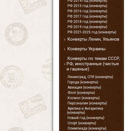
РФ 2014 год (конверты)
РФ 2015 год (конверты)
РФ 2016 год (конверты)
РФ 2017 год (конверты)
РФ 2018 год (конверты)
РФ 2019 год (конверты)
РФ 2021-2025 год (конверты)
Конверты Ленин, Ульянов
Конверты Украины
Конверты по темам СССР,
РФ, иностранные (чистые
и гашеные)
Ленинград, СПб (конверты)
Города (конверты)
Авиация (конверты)
Флот (конверты)
Космос (конверты)
Персоналии (конверты)
Арктика и Антарктика
(конверты)
Новый год (конверты)
Спорт (конверты)
Олимпиада (конверты)