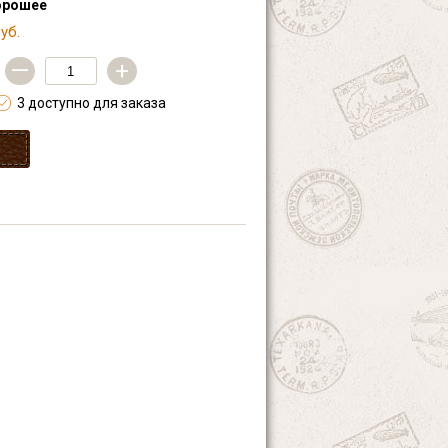
орошее
уб.
—
+
3 доступно для заказа