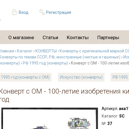
Вход
Регистрация
О магазине
Статьи
Контакты
Партнеры
Главная
›
Каталог
›
КОНВЕРТЫ
›
Конверты с оригинальной маркой С
Конверты по темам СССР, РФ, иностранные (чистые и гашеные)
›
Ис
(конверты)
›
РФ 1995 год (конверты)
› Конверт с ОМ - 100-летие из
1995 год (конверты с ОМ)
Искусство (конверты)
РФ 1995 
Конверт с ОМ - 100-летие изобретения к
год
Артикул:
ака1
Каталог:
SC
№:
37