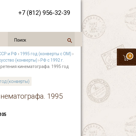
+7 (812) 956-32-39
ССР и РФ
›
1995 год (конверты с ОМ)
›
0
кусство (конверты)
›
РФ с 1992 г.
обретения кинематографа. 1995 год
год (конверты)
инематографа. 1995
105