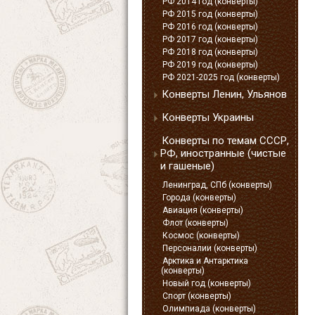
РФ 2014 год (конверты)
РФ 2015 год (конверты)
РФ 2016 год (конверты)
РФ 2017 год (конверты)
РФ 2018 год (конверты)
РФ 2019 год (конверты)
РФ 2021-2025 год (конверты)
Конверты Ленин, Ульянов
Конверты Украины
Конверты по темам СССР,
РФ, иностранные (чистые
и гашеные)
Ленинград, СПб (конверты)
Города (конверты)
Авиация (конверты)
Флот (конверты)
Космос (конверты)
Персоналии (конверты)
Арктика и Антарктика
(конверты)
Новый год (конверты)
Спорт (конверты)
Олимпиада (конверты)