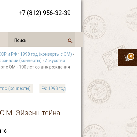
+7 (812) 956-32-39
ССР и РФ
›
1998 год (конверты с ОМ)
›
0
рсоналии (конверты)
›
Искусство
рт с ОМ - 100 лет со дня рождения
тво (конверты)
РФ 1998 год
 С.М. Эйзенштейна.
116