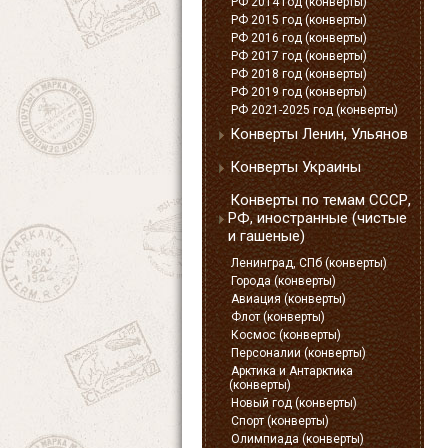
РФ 2014 год (конверты)
РФ 2015 год (конверты)
РФ 2016 год (конверты)
РФ 2017 год (конверты)
РФ 2018 год (конверты)
РФ 2019 год (конверты)
РФ 2021-2025 год (конверты)
Конверты Ленин, Ульянов
Конверты Украины
Конверты по темам СССР,
РФ, иностранные (чистые
и гашеные)
Ленинград, СПб (конверты)
Города (конверты)
Авиация (конверты)
Флот (конверты)
Космос (конверты)
Персоналии (конверты)
Арктика и Антарктика
(конверты)
Новый год (конверты)
Спорт (конверты)
Олимпиада (конверты)