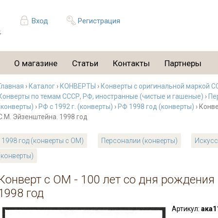
Вход
Регистрация
О магазине
Статьи
Контакты
Партнеры
Главная
›
Каталог
›
КОНВЕРТЫ
›
Конверты с оригинальной маркой С
Конверты по темам СССР, РФ, иностранные (чистые и гашеные)
›
Пе
(конверты)
›
РФ с 1992 г. (конверты)
›
РФ 1998 год (конверты)
› Конве
С.М. Эйзенштейна. 1998 год
1998 год (конверты с ОМ)
Персоналии (конверты)
Искусс
(конверты)
Конверт с ОМ - 100 лет со дня рождения
1998 год
Артикул:
ака1