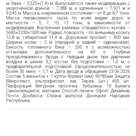
м; база – 3,525+(1,4) м. Выпускаются также модификации с
укороченной длиной – 7,388 м, и удлинённые – 7,921 м и
9,545 м. Масса в снаряжённом состоянии – от 8 до 8,7 тонн.
Масса перевозимого груза по всем видам дорог и
местности – 5, 7, 10, 12 тонн, в зависимости от
модификации. Внутренние размеры стандартного кузова –
5685×2330×1000 мм. Радиус поворота – по внешнему колесу
10,8 м, габаритный 11,4 м. Дорожный просвет – 400 мм.
Ширина колеи – 2 м (передней и задней – одинаковая).
Ёмкость топливного бака – 200 л с возможностью
установки дополнительного на 60 л. Глубина
преодолеваемого брода с твёрдым дном при давлении
воздуха в шинах 3,2 кгс/см: без подготовки – 1,0 м; с
предварительной подготовкой (продолжительностью не
более 30 мин): – 1,7 м. Дата ввода в обращение 23.06.2026
Состав 5 виньеток + 1 купон Формат (мм) 95*85мм Защита
Микротекст, ультрафиолет, лак Тираж (шт.) 400 шт.
Перфорация Фигурная просечка. Зубцовка: 10 Бумага
Самоклеящаяся, матовая Способ печати Офсет Дизайнер
Почта Донбасса Страна выпуска Донецкая Народная
Республика