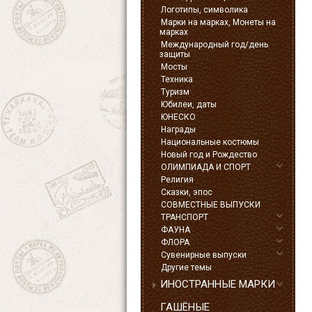
Логотипы, символика
Марки на марках, Монеты на
марках
Международный год/день
защиты
Мосты
Техника
Туризм
Юбилеи, даты
ЮНЕСКО
Награды
Национальные костюмы
Новый год и Рождество
ОЛИМПИАДА И СПОРТ
Религия
Сказки, эпос
СОВМЕСТНЫЕ ВЫПУСКИ
ТРАНСПОРТ
ФАУНА
ФЛОРА
Сувенирные выпуски
Другие темы
ИНОСТРАННЫЕ МАРКИ
ГАШЁНЫЕ