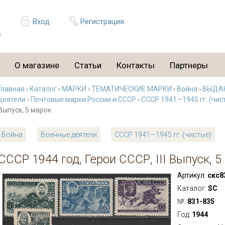
Вход
Регистрация
О магазине
Статьи
Контакты
Партнеры
Главная
›
Каталог
›
МАРКИ
›
ТЕМАТИЧЕСКИЕ МАРКИ
›
Война
›
ВЫДА
деятели
›
Почтовые марки России и СССР
›
СССР 1941—1945 гг. (чис
Выпуск, 5 марок
Война
Военные деятели
СССР 1941—1945 гг. (чистые)
СССР 1944 год, Герои СССР, III Выпуск, 5
Артикул:
скс8
Каталог:
SC
№:
831-835
Год:
1944