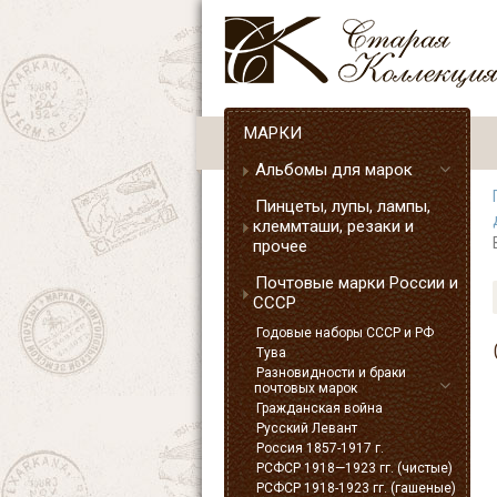
МАРКИ
Альбомы для марок
Пинцеты, лупы, лампы,
клеммташи, резаки и
прочее
Почтовые марки России и
СССР
Годовые наборы СССР и РФ
Тува
Разновидности и браки
почтовых марок
Гражданская война
Русский Левант
Россия 1857-1917 г.
РСФСР 1918—1923 гг. (чистые)
РСФСР 1918-1923 гг. (гашеные)