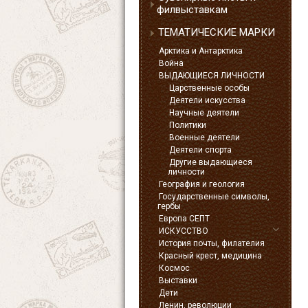
филвыставкам
ТЕМАТИЧЕСКИЕ МАРКИ
Арктика и Антарктика
Война
ВЫДАЮЩИЕСЯ ЛИЧНОСТИ
Царственные особы
Деятели искусства
Научные деятели
Политики
Военные деятели
Деятели спорта
Другие выдающиеся
личности
География и геология
Государственные символы,
гербы
Европа СЕПТ
ИСКУССТВО
История почты, филателия
Красный крест, медицина
Космос
Выставки
Дети
Ленин, революции