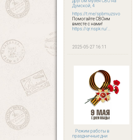
другом Музея СВО на
Думской, 4
https://t.me/spbmuzsvo
Помогайте СВОим
вместе с нами!
https://qr.nspk.ru/...
2025-05-27 16:11
Режим работы в
праздничные дни