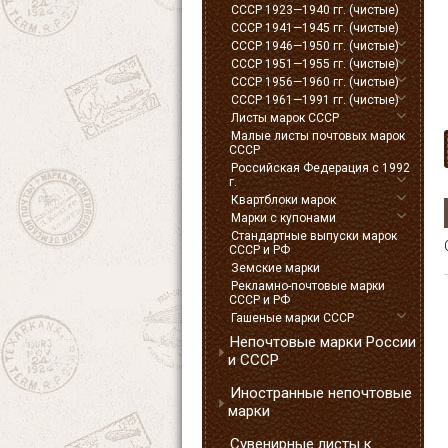
СССР 1923—1940 гг. (чистые)
СССР 1941—1945 гг. (чистые)
СССР 1946—1950 гг. (чистые)
СССР 1951—1955 гг. (чистые)
СССР 1956—1960 гг. (чистые)
СССР 1961—1991 гг. (чистые)
Листы марок СССР
Малые листы почтовых марок
СССР
Российская Федерация с 1992
г.
Квартблоки марок
Марки с купонами
Стандартные выпуски марок
СССР и РФ
Земские марки
Рекламно-почтовые марки
СССР и РФ
Гашеные марки СССР
Непочтовые марки России
и СССР
Иностранные непочтовые
марки
Сувенирные листы к