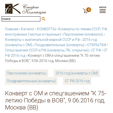
0
Главная
›
Каталог
›
КОНВЕРТЫ
›
Конверты по темам СССР, РФ,
иностранные (чистые и гашеные)
›
Персоналии (конверты)
›
Конверты с оригинальной маркой СССР и РФ
›
2016 год
(конверты с ОМ)
›
Поздравительные (конверты)
›
ОТКРЫТКИ
›
Спецгашения СССР и РФ (конверты, ПК, открытки)
›
СГ РФ
›
СГ
РФ 2016 год
› Конверт с ОМ и спецгашением "К 75-летию
Победы в ВОВ", 9.06.2016 год, Москва (ВВ)
Персоналии (конверты)
2016 год (конверты с ОМ)
Поздравительные (конверты)
СГ РФ 2016 год
Конверт с ОМ и спецгашением "К 75-
летию Победы в ВОВ", 9.06.2016 год,
Москва (ВВ)