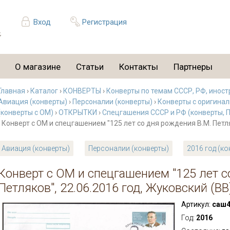
Вход
Регистрация
О магазине
Статьи
Контакты
Партнеры
Главная
›
Каталог
›
КОНВЕРТЫ
›
Конверты по темам СССР, РФ, иност
Авиация (конверты)
›
Персоналии (конверты)
›
Конверты с оригина
(конверты с ОМ)
›
ОТКРЫТКИ
›
Спецгашения СССР и РФ (конверты, П
› Конверт с ОМ и спецгашением "125 лет со дня рождения В.М. Петля
Авиация (конверты)
Персоналии (конверты)
2016 год (к
Конверт с ОМ и спецгашением "125 лет с
Петляков", 22.06.2016 год, Жуковский (ВВ
Артикул:
саш4
Год:
2016