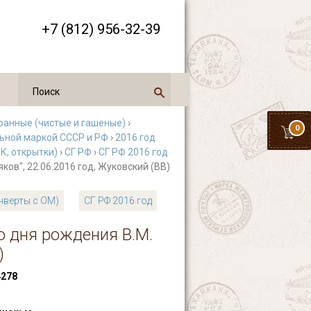
+7 (812) 956-32-39
ранные (чистые и гашеные)
›
0
льной маркой СССР и РФ
›
2016 год
К, открытки)
›
СГ РФ
›
СГ РФ 2016 год
ков", 22.06.2016 год, Жуковский (ВВ)
онверты с ОМ)
СГ РФ 2016 год
о дня рождения В.М.
)
278