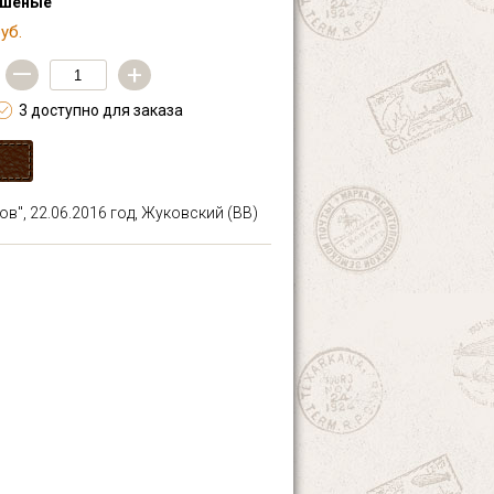
ашеные
уб.
—
+
3 доступно для заказа
в", 22.06.2016 год, Жуковский (ВВ)