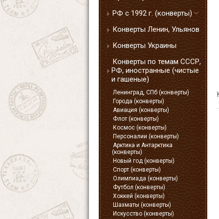
РФ с 1992 г. (конверты)
Конверты Ленин, Ульянов
Конверты Украины
Конверты по темам СССР,
РФ, иностранные (чистые
и гашеные)
Ленинград, СПб (конверты)
Города (конверты)
Авиация (конверты)
Флот (конверты)
Космос (конверты)
Персоналии (конверты)
Арктика и Антарктика
(конверты)
Новый год (конверты)
Спорт (конверты)
Олимпиада (конверты)
Футбол (конверты)
Хоккей (конверты)
Шахматы (конверты)
Искусство (конверты)