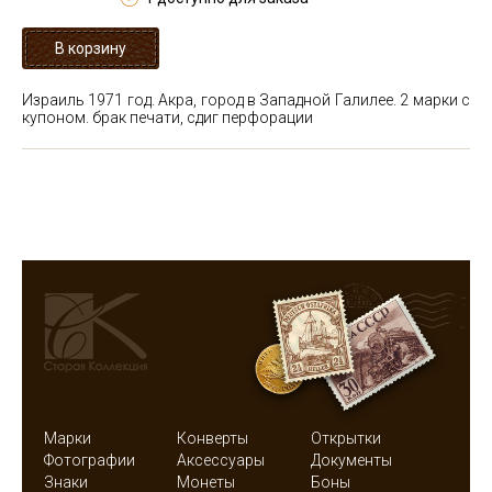
Израиль 1971 год. Акра, город в Западной Галилее. 2 марки с
купоном. брак печати, сдиг перфорации
Марки
Конверты
Открытки
Фотографии
Аксессуары
Документы
Знаки
Монеты
Боны