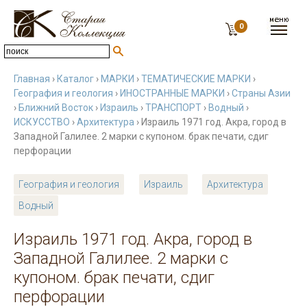
0
Главная
›
Каталог
›
МАРКИ
›
ТЕМАТИЧЕСКИЕ МАРКИ
›
География и геология
›
ИНОСТРАННЫЕ МАРКИ
›
Страны Азии
›
Ближний Восток
›
Израиль
›
ТРАНСПОРТ
›
Водный
›
ИСКУССТВО
›
Архитектура
› Израиль 1971 год. Акра, город в
Западной Галилее. 2 марки с купоном. брак печати, сдиг
перфорации
География и геология
Израиль
Архитектура
Водный
Израиль 1971 год. Акра, город в
Западной Галилее. 2 марки с
купоном. брак печати, сдиг
перфорации