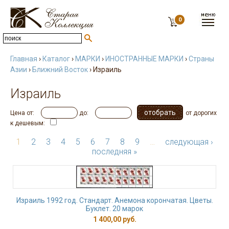
0
Главная
›
Каталог
›
МАРКИ
›
ИНОСТРАННЫЕ МАРКИ
›
Страны
Азии
›
Ближний Восток
› Израиль
Израиль
Цена от:
до:
от дорогих
к дешевым:
1
2
3
4
5
6
7
8
9
…
следующая ›
последняя »
Израиль 1992 год. Стандарт. Анемона корончатая. Цветы.
Буклет. 20 марок
1 400,00 руб.