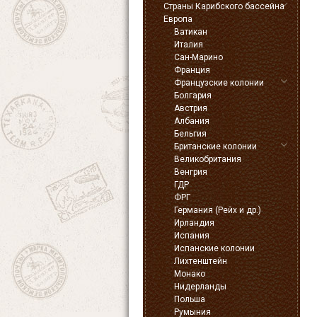
Страны Карибского бассейна
Европа
Ватикан
Италия
Сан-Марино
Франция
Французские колонии
Болгария
Австрия
Албания
Бельгия
Британские колонии
Великобритания
Венгрия
ГДР
ФРГ
Германия (Рейх и др.)
Ирландия
Испания
Испанские колонии
Лихтенштейн
Монако
Нидерланды
Польша
Румыния