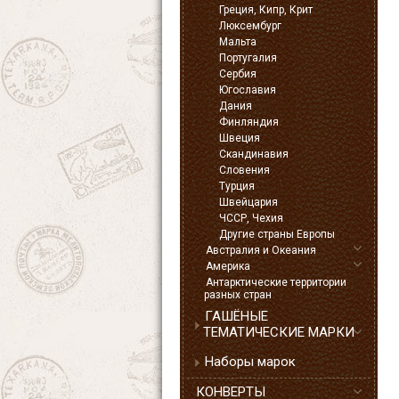
Греция, Кипр, Крит
Люксембург
Мальта
Португалия
Сербия
Югославия
Дания
Финляндия
Швеция
Скандинавия
Словения
Турция
Швейцария
ЧССР, Чехия
Другие страны Европы
Австралия и Океания
Америка
Антарктические территории
разных стран
ГАШЁНЫЕ
ТЕМАТИЧЕСКИЕ МАРКИ
Наборы марок
КОНВЕРТЫ