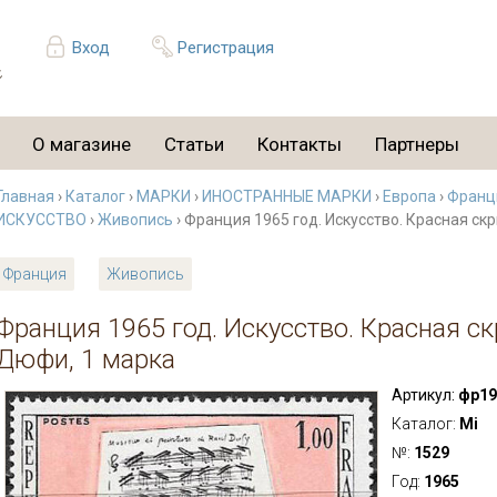
Вход
Регистрация
О магазине
Статьи
Контакты
Партнеры
Главная
›
Каталог
›
МАРКИ
›
ИНОСТРАННЫЕ МАРКИ
›
Европа
›
Франц
ИСКУССТВО
›
Живопись
› Франция 1965 год. Искусство. Красная ск
Франция
Живопись
Франция 1965 год. Искусство. Красная ск
Дюфи, 1 марка
Артикул:
фр19
Каталог:
Mi
№:
1529
Год:
1965