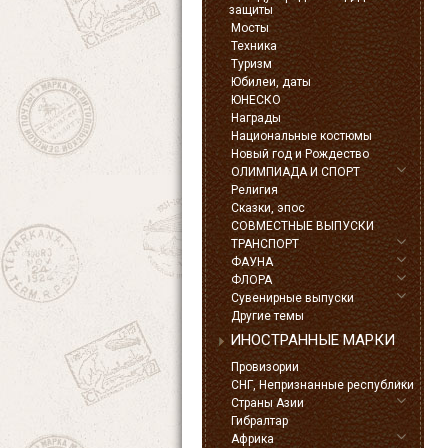
защиты
Мосты
Техника
Туризм
Юбилеи, даты
ЮНЕСКО
Награды
Национальные костюмы
Новый год и Рождество
ОЛИМПИАДА И СПОРТ
Религия
Сказки, эпос
СОВМЕСТНЫЕ ВЫПУСКИ
ТРАНСПОРТ
ФАУНА
ФЛОРА
Сувенирные выпуски
Другие темы
ИНОСТРАННЫЕ МАРКИ
Провизории
СНГ, Непризнанные республики
Страны Азии
Гибралтар
Африка