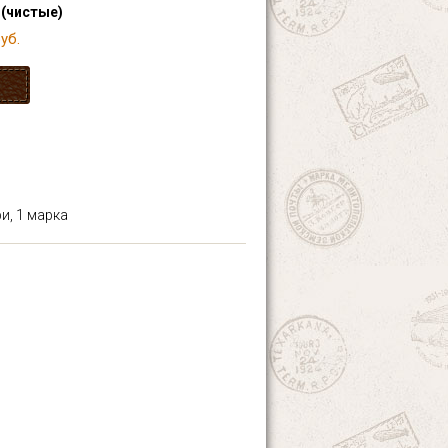
 (чистые)
уб.
и, 1 марка