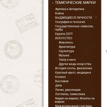
ТЕМАТИЧЕСКИЕ МАРКИ
Арктика и Антарктика
Война
ВЫДАЮЩИЕСЯ ЛИЧНОСТИ
География и геология
Государственные символы,
гербы
Европа СЕПТ
ИСКУССТВО
Живопись
Архитектура
Скульптура
Музыка
Театр и кино
Другие виды искусства
История почты, филателия
Красный крест, медицина
Космос
Выставки
Дети
Ленин, революции
Логотипы, символика
Марки на марках, Монеты на
марках
Международный год/день