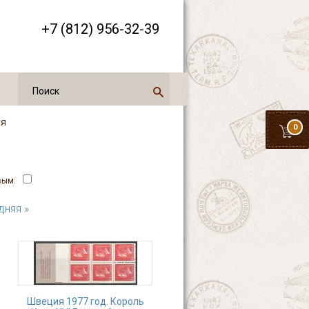
+7 (812) 956-32-39
ия
0
вым:
дняя »
Швеция 1977 год. Король