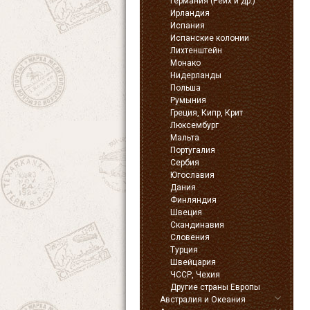
Германия (Рейх и др.)
Ирландия
Испания
Испанские колонии
Лихтенштейн
Монако
Нидерланды
Польша
Румыния
Греция, Кипр, Крит
Люксембург
Мальта
Португалия
Сербия
Югославия
Дания
Финляндия
Швеция
Скандинавия
Словения
Турция
Швейцария
ЧССР, Чехия
Другие страны Европы
Австралия и Океания