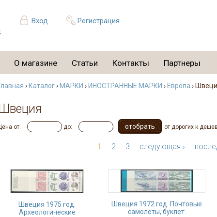
Вход
Регистрация
О магазине
Статьи
Контакты
Партнеры
Главная
›
Каталог
›
МАРКИ
›
ИНОСТРАННЫЕ МАРКИ
›
Европа
› Швец
Швеция
Цена от:
до:
от дорогих к деше
1
2
3
следующая ›
после
Швеция 1972 год. Почтовые
Швеция 1975 год.
самолёты, буклет.
Археологические