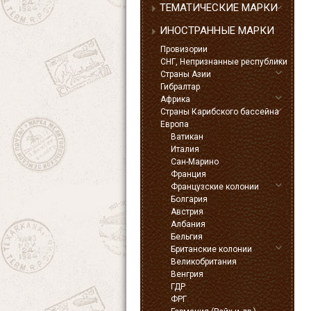
ТЕМАТИЧЕСКИЕ МАРКИ
ИНОСТРАННЫЕ МАРКИ
Провизории
СНГ, Непризнанные республики
Страны Азии
Гибралтар
Африка
Страны Карибского бассейна
Европа
Ватикан
Италия
Сан-Марино
Франция
Французские колонии
Болгария
Австрия
Албания
Бельгия
Британские колонии
Великобритания
Венгрия
ГДР
ФРГ