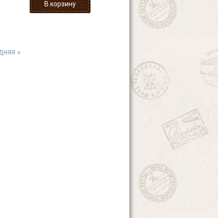
дняя »