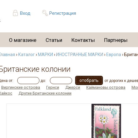
Вход
Регистрация
О магазине
Статьи
Контакты
Партнеры
Главная
›
Каталог
›
МАРКИ
›
ИНОСТРАННЫЕ МАРКИ
›
Европа
› Брита
Британские колонии
Цена от:
до:
от дорогих к деше
Виргинские острова
Гернси
Джерси
Каймановы острова
Мо
Кайкос
Другие Британские колонии