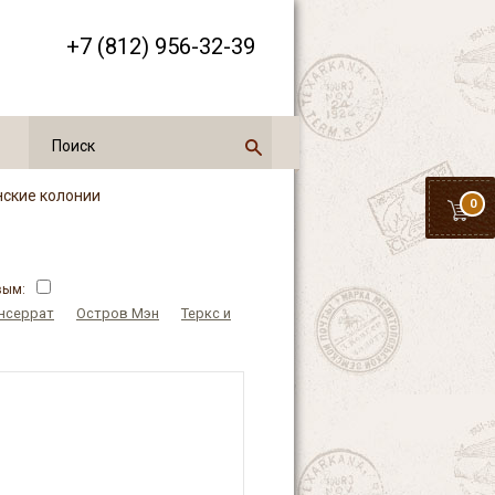
+7 (812) 956-32-39
нские колонии
0
вым:
нсеррат
Остров Мэн
Теркс и