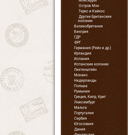
Монсеррат
Остров Мэн
Теркс и Кайкос
Другие Британские
колонии
Великобритания
Венгрия
ГДР
ФРГ
Германия (Рейх и др.)
Ирландия
Испания
Испанские колонии
Лихтенштейн
Монако
Нидерланды
Польша
Румыния
Греция, Кипр, Крит
Люксембург
Мальта
Португалия
Сербия
Югославия
Дания
Финляндия