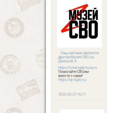
Наш магазин является
другом Музея СВО на
Думской, 4
https://t.me/spbmuzsvo
Помогайте СВОим
вместе с нами!
https://qr.nspk.ru/...
2025-05-27 16:11