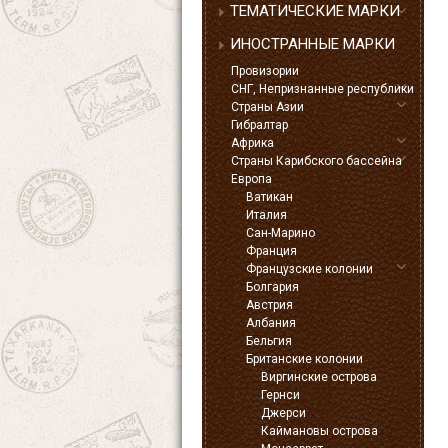
ТЕМАТИЧЕСКИЕ МАРКИ
ИНОСТРАННЫЕ МАРКИ
Провизории
СНГ, Непризнанные республики
Страны Азии
Гибралтар
Африка
Страны Карибского бассейна
Европа
Ватикан
Италия
Сан-Марино
Франция
Французские колонии
Болгария
Австрия
Албания
Бельгия
Британские колонии
Виргинские острова
Гернси
Джерси
Каймановы острова