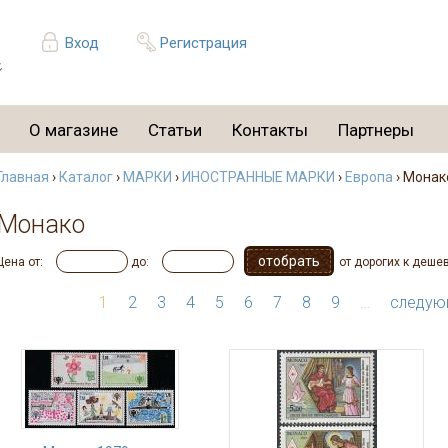
Вход
Регистрация
О магазине
Статьи
Контакты
Партнеры
Главная
›
Каталог
›
МАРКИ
›
ИНОСТРАННЫЕ МАРКИ
›
Европа
› Монак
Монако
Цена от:
до:
от дорогих к деше
1
2
3
4
5
6
7
8
9
…
следую