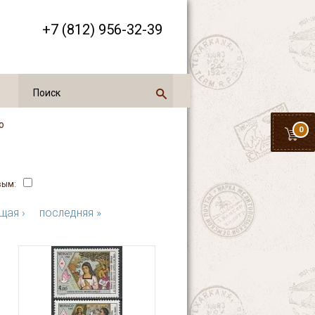
+7 (812) 956-32-39
о
0
вым:
щая ›
последняя »