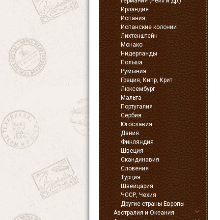
Германия (Рейх и др.)
Ирландия
Испания
Испанские колонии
Лихтенштейн
Монако
Нидерланды
Польша
Румыния
Греция, Кипр, Крит
Люксембург
Мальта
Португалия
Сербия
Югославия
Дания
Финляндия
Швеция
Скандинавия
Словения
Турция
Швейцария
ЧССР, Чехия
Другие страны Европы
Австралия и Океания