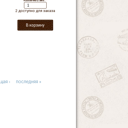
Количество:
*
2 доступно для заказа
щая ›
последняя »