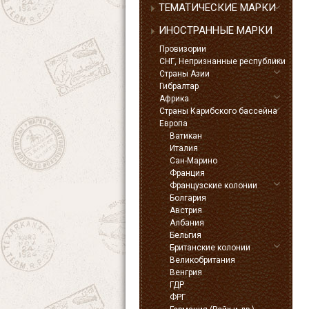
ТЕМАТИЧЕСКИЕ МАРКИ
ИНОСТРАННЫЕ МАРКИ
Провизории
СНГ, Непризнанные республики
Страны Азии
Гибралтар
Африка
Страны Карибского бассейна
Европа
Ватикан
Италия
Сан-Марино
Франция
Французские колонии
Болгария
Австрия
Албания
Бельгия
Британские колонии
Великобритания
Венгрия
ГДР
ФРГ