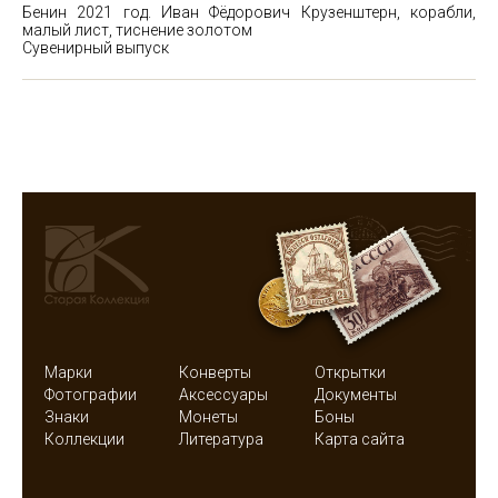
Бенин 2021 год. Иван Фёдорович Крузенштерн, корабли,
малый лист, тиснение золотом
Сувенирный выпуск
Марки
Конверты
Открытки
Фотографии
Аксессуары
Документы
Знаки
Монеты
Боны
Коллекции
Литература
Карта сайта