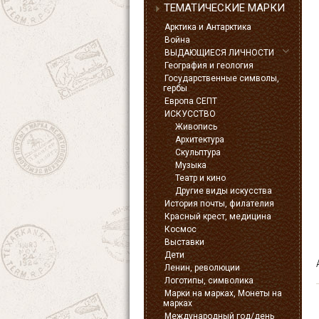
ТЕМАТИЧЕСКИЕ МАРКИ
Арктика и Антарктика
Война
ВЫДАЮЩИЕСЯ ЛИЧНОСТИ
География и геология
Государственные символы,
гербы
Европа СЕПТ
ИСКУССТВО
Живопись
Архитектура
Скульптура
Музыка
Театр и кино
Другие виды искусства
История почты, филателия
Красный крест, медицина
Космос
Выставки
Дети
Ленин, революции
Логотипы, символика
Марки на марках, Монеты на
марках
Международный год/день