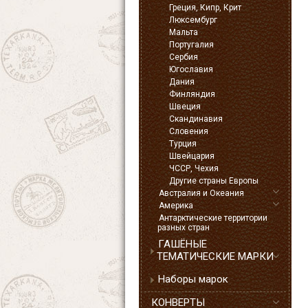
Греция, Кипр, Крит
Люксембург
Мальта
Португалия
Сербия
Югославия
Дания
Финляндия
Швеция
Скандинавия
Словения
Турция
Швейцария
ЧССР, Чехия
Другие страны Европы
Австралия и Океания
Америка
Антарктические территории
разных стран
ГАШЁНЫЕ
ТЕМАТИЧЕСКИЕ МАРКИ
Наборы марок
КОНВЕРТЫ