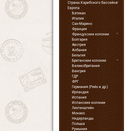
Страны Карибского бассейна
Европа
Ватикан
Италия
Сан-Марино
Франция
Французские колонии
Болгария
Австрия
Албания
Бельгия
Британские колонии
Великобритания
Венгрия
ГДР
ФРГ
Германия (Рейх и др.)
Ирландия
Испания
Испанские колонии
Лихтенштейн
Монако
Нидерланды
Польша
Румыния