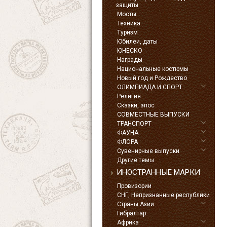
защиты
Мосты
Техника
Туризм
Юбилеи, даты
ЮНЕСКО
Награды
Национальные костюмы
Новый год и Рождество
ОЛИМПИАДА И СПОРТ
Религия
Сказки, эпос
СОВМЕСТНЫЕ ВЫПУСКИ
ТРАНСПОРТ
ФАУНА
ФЛОРА
Сувенирные выпуски
Другие темы
ИНОСТРАННЫЕ МАРКИ
Провизории
СНГ, Непризнанные республики
Страны Азии
Гибралтар
Африка