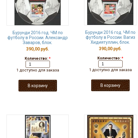
Бурунди 2016 год. ЧМ по
Бурунди 2016 год. ЧМ по
футболу в России. Вагиз
футболу в России. Александр
Хидиятуллин, блок.
Заваров, блок.
390,00 руб.
390,00 руб.
Количество:
*
Количество:
*
1 доступно для заказа
1 доступно для заказа