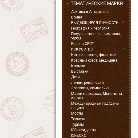
ТЕМАТИЧЕСКИЕ МАРКИ
Арктика и Антарктика
Война
ВЫДАЮЩИЕСЯ ЛИЧНОСТИ
География и геология
Государственные символы,
гербы
Европа СЕПТ
ИСКУССТВО
История почты, филателия
Красный крест, медицина
Космос
Выставки
Дети
Ленин, революции
Логотипы, символика
Марки на марках, Монеты на
марках
Международный год/день
защиты
Мосты
Техника
Туризм
Юбилеи, даты
ЮНЕСКО