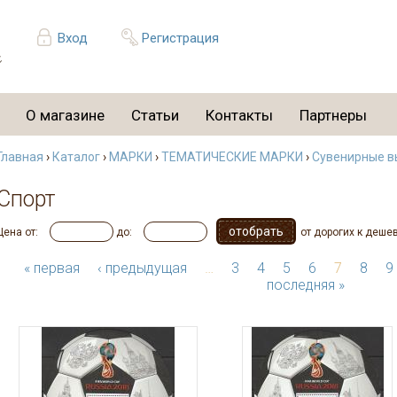
Вход
Регистрация
О магазине
Статьи
Контакты
Партнеры
Главная
›
Каталог
›
МАРКИ
›
ТЕМАТИЧЕСКИЕ МАРКИ
›
Сувенирные в
Спорт
Цена от:
до:
от дорогих к деше
« первая
‹ предыдущая
…
3
4
5
6
7
8
9
последняя »