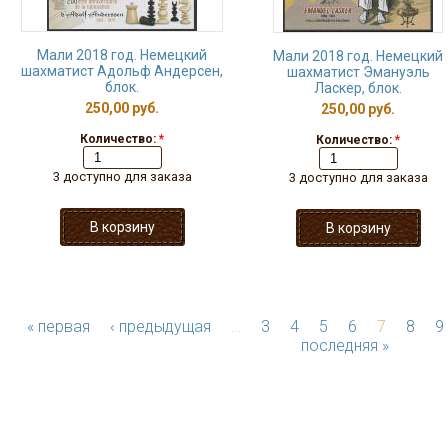
Мали 2018 год. Немецкий
Мали 2018 год. Немецкий
шахматист Адольф Андерсен,
шахматист Эмануэль
блок.
Ласкер, блок.
250,00 руб.
250,00 руб.
Количество:
*
Количество:
*
3 доступно для заказа
3 доступно для заказа
« первая
‹ предыдущая
…
3
4
5
6
7
8
9
последняя »