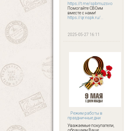
https://t.me/spbmuzsvo
Помогайте СВОим
вместе с нами!
https://qr.nspk.ru/...
2025-05-27 16:11
Режим работы в
праздничные дни
Уважаемые покупатели,
обращаем Ваше