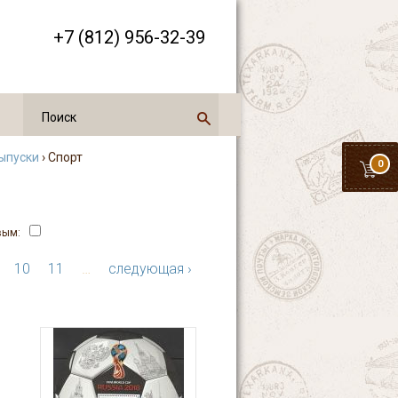
+7 (812) 956-32-39
ыпуски
› Спорт
0
вым:
10
11
…
следующая ›