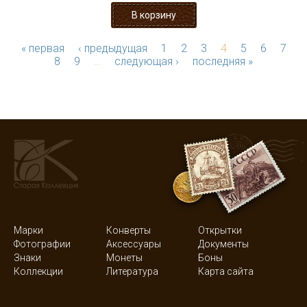
« первая
‹ предыдущая
1
2
3
4
5
6
7
8
9
…
следующая ›
последняя »
Марки
Конверты
Открытки
Фотографии
Аксессуары
Документы
Знаки
Монеты
Боны
Коллекции
Литература
Карта сайта