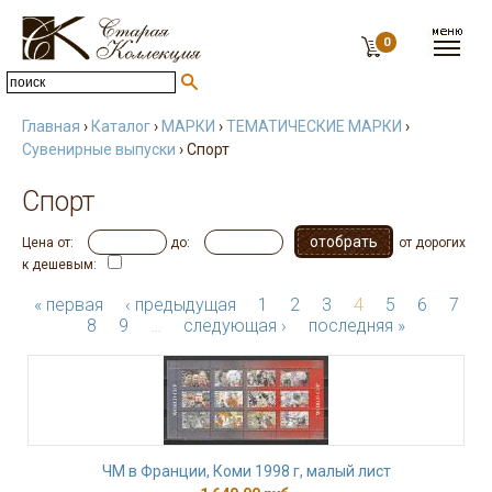
0
Главная
›
Каталог
›
МАРКИ
›
ТЕМАТИЧЕСКИЕ МАРКИ
›
Сувенирные выпуски
› Спорт
Спорт
Цена от:
до:
от дорогих
к дешевым:
« первая
‹ предыдущая
1
2
3
4
5
6
7
8
9
…
следующая ›
последняя »
ЧМ в Франции, Коми 1998 г, малый лист