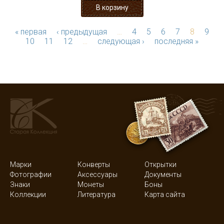
« первая
‹ предыдущая
…
4
5
6
7
8
9
10
11
12
…
следующая ›
последняя »
Марки
Конверты
Открытки
Фотографии
Аксессуары
Документы
Знаки
Монеты
Боны
Коллекции
Литература
Карта сайта