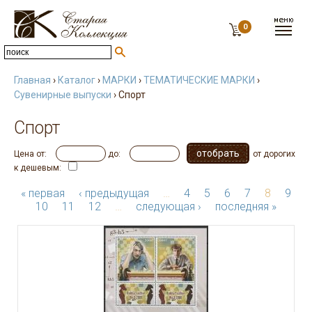
0
Главная
›
Каталог
›
МАРКИ
›
ТЕМАТИЧЕСКИЕ МАРКИ
›
Сувенирные выпуски
› Спорт
Спорт
Цена от:
до:
от дорогих
к дешевым:
« первая
‹ предыдущая
…
4
5
6
7
8
9
10
11
12
…
следующая ›
последняя »