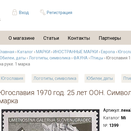
Вход
Регистрация
О магазине
Статьи
Контакты
Партнеры
Главная
›
Каталог
›
МАРКИ
›
ИНОСТРАННЫЕ МАРКИ
›
Европа
›
Югосл
Юбилеи, даты
›
Логотипы, символика
›
ФАУНА
›
Птицы
› Югославия 1
на руке. 1 марка
Югославия
Логотипы, символика
Юбилеи, даты
Пти
Югославия 1970 год. 25 лет ООН. Символ 
марка
Артикул:
лена
Каталог:
Mi
№:
1399