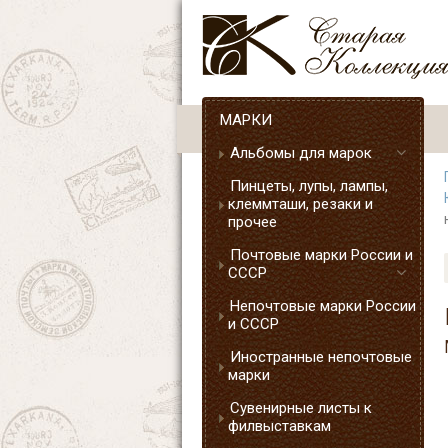
МАРКИ
Альбомы для марок
Пинцеты, лупы, лампы,
клеммташи, резаки и
прочее
Почтовые марки России и
СССР
Непочтовые марки России
и СССР
Иностранные непочтовые
марки
Сувенирные листы к
филвыставкам