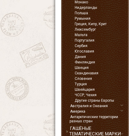
Монако
Нидерланды
Польша
Румыния
Греция, Кипр, Крит
Люксембург
Мальта
Португалия
Сербия
Югославия
Дания
Финляндия
Швеция
Скандинавия
Словения
Турция
Швейцария
ЧССР, Чехия
Другие страны Европы
Австралия и Океания
Америка
Антарктические территории
разных стран
ГАШЁНЫЕ
ТЕМАТИЧЕСКИЕ МАРКИ