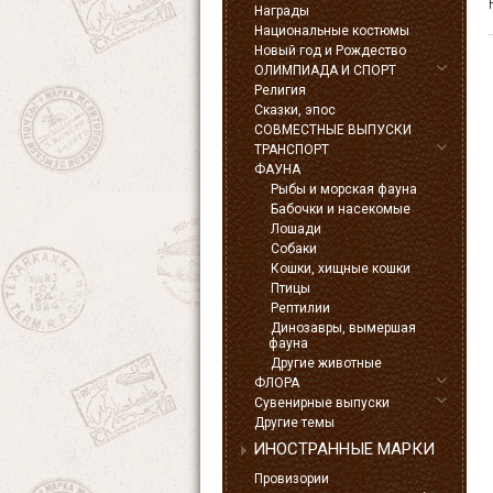
Награды
Национальные костюмы
Новый год и Рождество
ОЛИМПИАДА И СПОРТ
Религия
Сказки, эпос
СОВМЕСТНЫЕ ВЫПУСКИ
ТРАНСПОРТ
ФАУНА
Рыбы и морская фауна
Бабочки и насекомые
Лошади
Собаки
Кошки, хищные кошки
Птицы
Рептилии
Динозавры, вымершая
фауна
Другие животные
ФЛОРА
Сувенирные выпуски
Другие темы
ИНОСТРАННЫЕ МАРКИ
Провизории