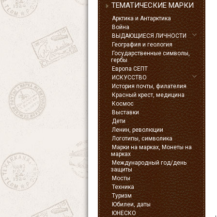
ТЕМАТИЧЕСКИЕ МАРКИ
Арктика и Антарктика
Война
ВЫДАЮЩИЕСЯ ЛИЧНОСТИ
География и геология
Государственные символы,
гербы
Европа СЕПТ
ИСКУССТВО
История почты, филателия
Красный крест, медицина
Космос
Выставки
Дети
Ленин, революции
Логотипы, символика
Марки на марках, Монеты на
марках
Международный год/день
защиты
Мосты
Техника
Туризм
Юбилеи, даты
ЮНЕСКО