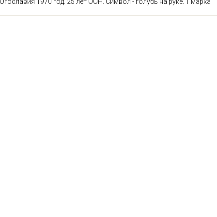
Югославия 1970 год. 25 лет ООН. Символ - голубь на руке. 1 марка