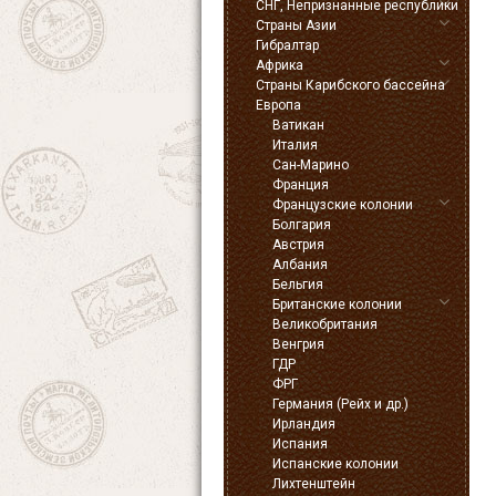
СНГ, Непризнанные республики
Страны Азии
Гибралтар
Африка
Страны Карибского бассейна
Европа
Ватикан
Италия
Сан-Марино
Франция
Французские колонии
Болгария
Австрия
Албания
Бельгия
Британские колонии
Великобритания
Венгрия
ГДР
ФРГ
Германия (Рейх и др.)
Ирландия
Испания
Испанские колонии
Лихтенштейн