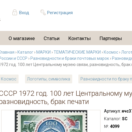
Вход
Регистрация
О магазине
Статьи
Контакты
Партнеры
Главная
›
Каталог
›
МАРКИ
›
ТЕМАТИЧЕСКИЕ МАРКИ
›
Космос
›
Лого
России и СССР
›
Разновидности и браки почтовых марок
›
Разновидн
1972 год. 100 лет Центральному музею связи, разновидность, брак
Космос
Логотипы, символика
Разновидности по браку 
СССР 1972 год. 100 лет Центральному м
разновидность, брак печати
Артикул:
ячс3
Каталог:
SC
№:
4099