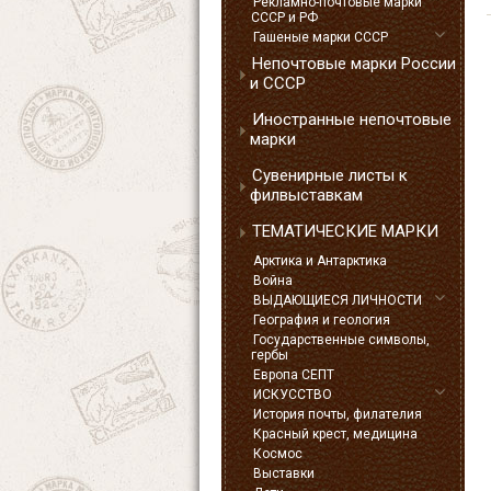
Рекламно-почтовые марки
СССР и РФ
Гашеные марки СССР
Непочтовые марки России
и СССР
Иностранные непочтовые
марки
Сувенирные листы к
филвыставкам
ТЕМАТИЧЕСКИЕ МАРКИ
Арктика и Антарктика
Война
ВЫДАЮЩИЕСЯ ЛИЧНОСТИ
География и геология
Государственные символы,
гербы
Европа СЕПТ
ИСКУССТВО
История почты, филателия
Красный крест, медицина
Космос
Выставки