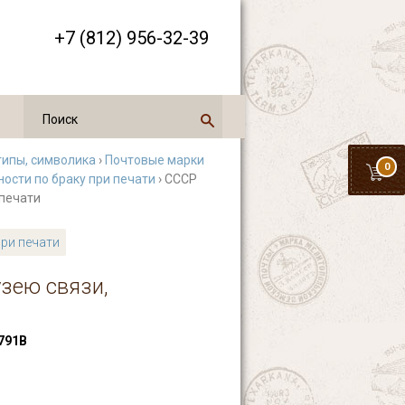
+7 (812) 956-32-39
типы, символика
›
Почтовые марки
0
ости по браку при печати
› СССР
 печати
при печати
узею связи,
791В