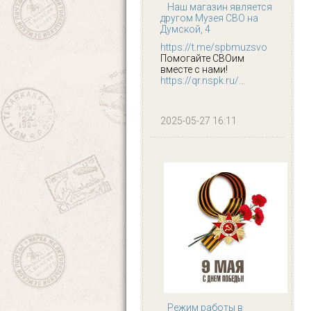
Наш магазин является
другом Музея СВО на
Думской, 4
https://t.me/spbmuzsvo
Помогайте СВОим
вместе с нами!
https://qr.nspk.ru/...
2025-05-27 16:11
Режим работы в