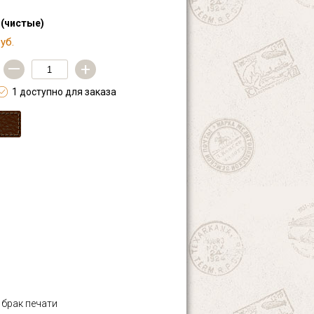
 (чистые)
уб.
—
+
1 доступно для заказа
 брак печати