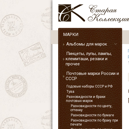
МАРКИ
Альбомы для марок
Пинцеты, лупы, лампы,
клеммташи, резаки и
прочее
Почтовые марки России и
СССР
Годовые наборы СССР и РФ
Тува
Разновидности и браки
почтовых марок
Разновидности по цвету,
оттенку
Разновидности по бумаге
Разновидности по браку при
печати