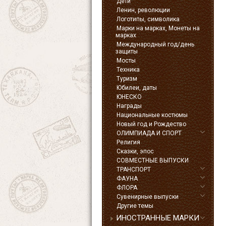
Дети
Ленин, революции
Логотипы, символика
Марки на марках, Монеты на
марках
Международный год/день
защиты
Мосты
Техника
Туризм
Юбилеи, даты
ЮНЕСКО
Награды
Национальные костюмы
Новый год и Рождество
ОЛИМПИАДА И СПОРТ
Религия
Сказки, эпос
СОВМЕСТНЫЕ ВЫПУСКИ
ТРАНСПОРТ
ФАУНА
ФЛОРА
Сувенирные выпуски
Другие темы
ИНОСТРАННЫЕ МАРКИ