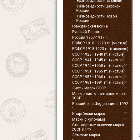
Разновидности по клише
Разновидности Царской
России
Разновидности Новой
России
Гражданская война
Русский Левант
Россия 1857-1917 г.
РСФСР 1918—1923 гг. (чистые)
РСФСР 1918-1923 гг. (гашеные)
СССР 1923—1940 гг. (чистые)
СССР 1941—1945 гг. (чистые)
СССР 1946—1950 гг. (чистые)
СССР 1951—1955 гг. (чистые)
СССР 1956—1960 гг. (чистые)
СССР 1961—1991 гг. (чистые)
Листы марок СССР
Малые листы почтовых марок
СССР
Российская Федерация с 1992
г.
Квартблоки марок
Марки с купонами
Стандартные выпуски марок
СССР и РФ
Земские марки