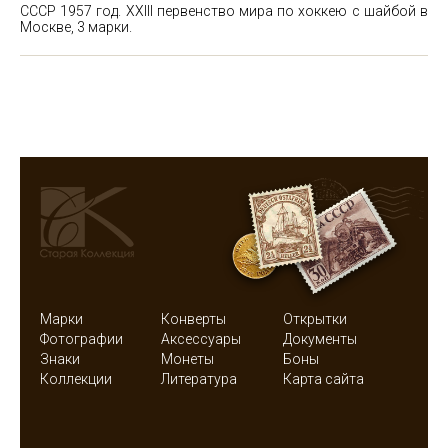
СССР 1957 год. XXIII первенство мира по хоккею с шайбой в
Москве, 3 марки.
Марки
Конверты
Открытки
Фотографии
Аксессуары
Документы
Знаки
Монеты
Боны
Коллекции
Литература
Карта сайта