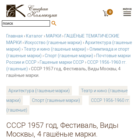
0
Главная
›
Каталог
›
МАРКИ
›
ГАШЁНЫЕ ТЕМАТИЧЕСКИЕ
МАРКИ
›
Искусство (гашеные марки)
›
Архитектура (гашеные
марки)
›
Театр и кино (гашеные марки)
›
Олимпиада и спорт
(гашеные марки)
›
Спорт (гашеные марки)
›
Почтовые марки
России и СССР
›
Гашеные марки СССР
›
СССР 1956-1960 гг.
(гашеные)
› СССР 1957 год, Фестиваль, Виды Москвы, 4
гашёные марки.
Архитектура (гашеные марки)
Театр и кино (гашеные
марки)
Спорт (гашеные марки)
СССР 1956-1960 гг.
(гашеные)
СССР 1957 год, Фестиваль, Виды
Москвы, 4 гашёные марки.