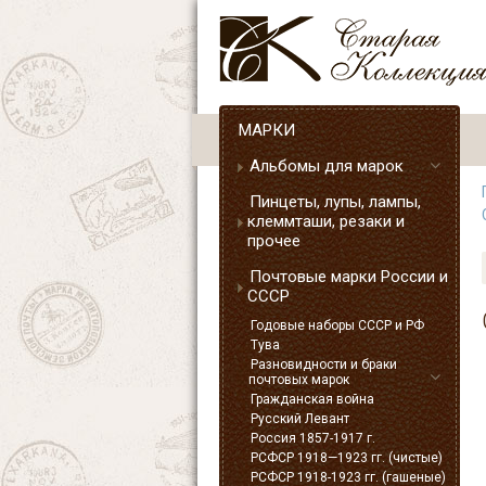
МАРКИ
Альбомы для марок
Пинцеты, лупы, лампы,
клеммташи, резаки и
прочее
Почтовые марки России и
СССР
Годовые наборы СССР и РФ
Тува
Разновидности и браки
почтовых марок
Гражданская война
Русский Левант
Россия 1857-1917 г.
РСФСР 1918—1923 гг. (чистые)
РСФСР 1918-1923 гг. (гашеные)