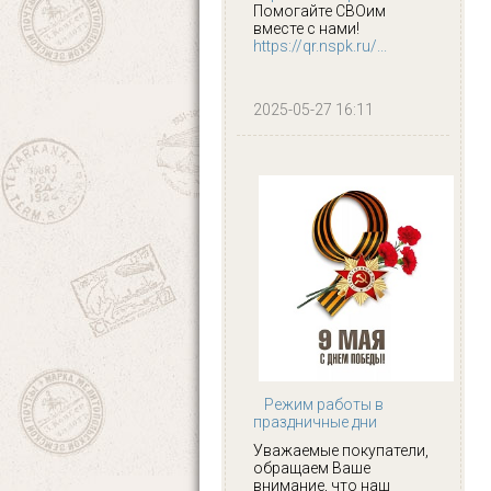
Помогайте СВОим
вместе с нами!
https://qr.nspk.ru/...
2025-05-27 16:11
Режим работы в
праздничные дни
Уважаемые покупатели,
обращаем Ваше
внимание, что наш