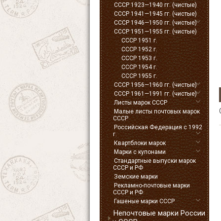
СССР 1923—1940 гг. (чистые)
СССР 1941—1945 гг. (чистые)
СССР 1946—1950 гг. (чистые)
СССР 1951—1955 гг. (чистые)
СССР 1951 г.
СССР 1952 г.
СССР 1953 г.
СССР 1954 г.
СССР 1955 г.
СССР 1956—1960 гг. (чистые)
СССР 1961—1991 гг. (чистые)
Листы марок СССР
Малые листы почтовых марок
СССР
Российская Федерация с 1992
г.
Квартблоки марок
Марки с купонами
Стандартные выпуски марок
СССР и РФ
Земские марки
Рекламно-почтовые марки
СССР и РФ
Гашеные марки СССР
Непочтовые марки России