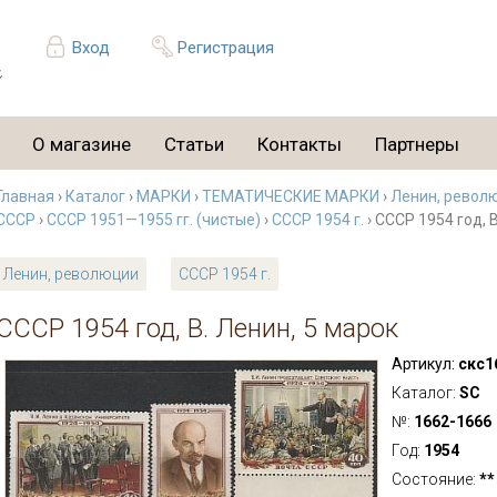
Вход
Регистрация
О магазине
Статьи
Контакты
Партнеры
Главная
›
Каталог
›
МАРКИ
›
ТЕМАТИЧЕСКИЕ МАРКИ
›
Ленин, револ
СССР
›
СССР 1951—1955 гг. (чистые)
›
СССР 1954 г.
› СССР 1954 год, 
Ленин, революции
СССР 1954 г.
СССР 1954 год, В. Ленин, 5 марок
Артикул:
скс1
Каталог:
SC
№:
1662-1666
Год:
1954
Состояние:
**