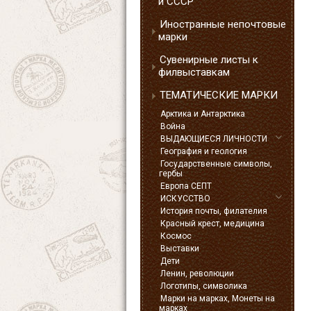
и СССР
Иностранные непочтовые
марки
Сувенирные листы к
филвыставкам
ТЕМАТИЧЕСКИЕ МАРКИ
Арктика и Антарктика
Война
ВЫДАЮЩИЕСЯ ЛИЧНОСТИ
География и геология
Государственные символы,
гербы
Европа СЕПТ
ИСКУССТВО
История почты, филателия
Красный крест, медицина
Космос
Выставки
Дети
Ленин, революции
Логотипы, символика
Марки на марках, Монеты на
марках