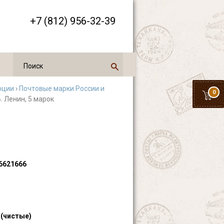
+7 (812) 956-32-39
юции
›
Почтовые марки России и
0
В. Ленин, 5 марок
6621666
 (чистые)