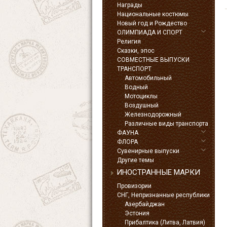
Награды
Национальные костюмы
Новый год и Рождество
ОЛИМПИАДА И СПОРТ
Религия
Сказки, эпос
СОВМЕСТНЫЕ ВЫПУСКИ
ТРАНСПОРТ
Автомобильный
Водный
Мотоциклы
Воздушный
Железнодорожный
Различные виды транспорта
ФАУНА
ФЛОРА
Сувенирные выпуски
Другие темы
ИНОСТРАННЫЕ МАРКИ
Провизории
СНГ, Непризнанные республики
Азербайджан
Эстония
Прибалтика (Литва, Латвия)