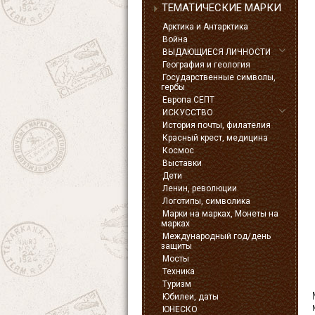
ТЕМАТИЧЕСКИЕ МАРКИ
Арктика и Антарктика
Война
ВЫДАЮЩИЕСЯ ЛИЧНОСТИ
География и геология
Государственные символы,
гербы
Европа СЕПТ
ИСКУССТВО
История почты, филателия
Красный крест, медицина
Космос
Выставки
Дети
Ленин, революции
Логотипы, символика
Марки на марках, Монеты на
марках
Международный год/день
защиты
Мосты
Техника
Туризм
Юбилеи, даты
ЮНЕСКО