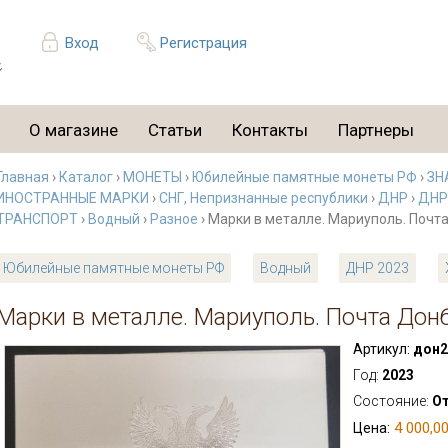
Вход
Регистрация
О магазине
Статьи
Контакты
Партнеры
Главная
›
Каталог
›
МОНЕТЫ
›
Юбилейные памятные монеты РФ
›
ЗН
ИНОСТРАННЫЕ МАРКИ
›
СНГ, Непризнанные республики
›
ДНР
›
ДНР
ТРАНСПОРТ
›
Водный
›
Разное
› Марки в металле. Мариуполь. Почт
Юбилейные памятные монеты РФ
Водный
ДНР 2023
Марки в металле. Мариуполь. Почта Донб
Артикул:
дон2
Год:
2023
Состояние:
О
4 000,00
Цена: