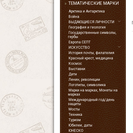
ТЕМАТИЧЕСКИЕ МАРКИ
Арктика и Антарктика
Война
ВЫДАЮЩИЕСЯ ЛИЧНОСТИ
География и геология
Государственные символы,
гербы
Европа СЕПТ
ИСКУССТВО
История почты, филателия
Красный крест, медицина
Космос
Выставки
Дети
Ленин, революции
Логотипы, символика
Марки на марках, Монеты на
марках
Международный год/день
защиты
Мосты
Техника
Туризм
Юбилеи, даты
ЮНЕСКО