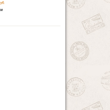
уб.
ии