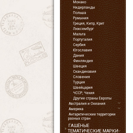
Монако
Нидерланды
Польша
Румыния
Греция, Кипр, Крит
Люксембург
Мальта
Португалия
Сербия
Югославия
Дания
Финляндия
Швеция
Скандинавия
Словения
Турция
Швейцария
ЧССР, Чехия
Другие страны Европы
Австралия и Океания
Америка
Антарктические территории
разных стран
ГАШЁНЫЕ
ТЕМАТИЧЕСКИЕ МАРКИ