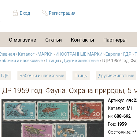
Вход
Регистрация
О магазине
Статьи
Контакты
Партнеры
Главная
›
Каталог
›
МАРКИ
›
ИНОСТРАННЫЕ МАРКИ
›
Европа
›
ГДР
›
Бабочки и насекомые
›
Птицы
›
Другие животные
› ГДР 1959 год. Фа
ГДР
Бабочки и насекомые
Птицы
Другие животные
ГДР 1959 год. Фауна. Охрана природы, 5 
Артикул:
ячс2
Каталог:
Mi
№:
688-692
Год:
1959
Состояние:
**