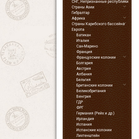
СНГ, Непризнанные республики
Страны Азии
Гибралтар
Африка
Страны Карибского бассейна
Европа
Ватикан
Италия
Сан-Марино
Франция
Французские колонии
Болгария
Австрия
Албания
Бельгия
Британские колонии
Великобритания
Венгрия
ГДР
ФРГ
Германия (Рейх и др.)
Ирландия
Испания
Испанские колонии
Лихтенштейн