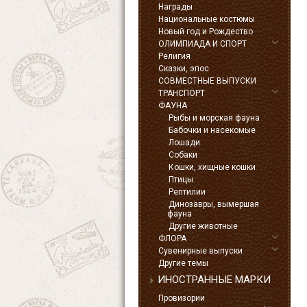
Награды
Национальные костюмы
Новый год и Рождество
ОЛИМПИАДА И СПОРТ
Религия
Сказки, эпос
СОВМЕСТНЫЕ ВЫПУСКИ
ТРАНСПОРТ
ФАУНА
Рыбы и морская фауна
Бабочки и насекомые
Лошади
Собаки
Кошки, хищные кошки
Птицы
Рептилии
Динозавры, вымершая
фауна
Другие животные
ФЛОРА
Сувенирные выпуски
Другие темы
ИНОСТРАННЫЕ МАРКИ
Провизории