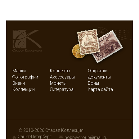
Марки
Конверты
Открытки
Фотографии
Аксессуары
Документы
Знаки
Монеты
Боны
Коллекции
Литература
Карта сайта
© 2010-2026 Старая Коллекция
Санкт-Петербург
hobby-group@mail.ru