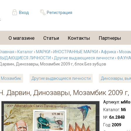
Вход
Регистрация
О магазине
Статьи
Контакты
Партнеры
Главная
›
Каталог
›
МАРКИ
›
ИНОСТРАННЫЕ МАРКИ
›
Африка
›
Моза
ВЫДАЮЩИЕСЯ ЛИЧНОСТИ
›
Другие выдающиеся личности
›
ФАУН
Дарвин, Динозавры, Мозамбик 2009 г, блок Без зубцов
Мозамбик
Другие выдающиеся личности
Динозавры, вы
Ч. Дарвин, Динозавры, Мозамбик 2009 г,
Артикул:
мМоз
Каталог:
Mi
№:
бл.284В
Год:
2009