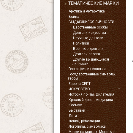
ТЕМАТИЧЕСКИЕ МАРКИ
Арктика и Антарктика
Война
ВЫДАЮЩИЕСЯ ЛИЧНОСТИ
Царственные особы
Деятели искусства
Научные деятели
Политики
Военные деятели
Деятели спорта
Другие выдающиеся
личности
География и геология
Государственные символы,
гербы
Европа СЕПТ
ИСКУССТВО
История почты, филателия
Красный крест, медицина
Космос
Выставки
Дети
Ленин, революции
Логотипы, символика
Марки на марках, Монеты на