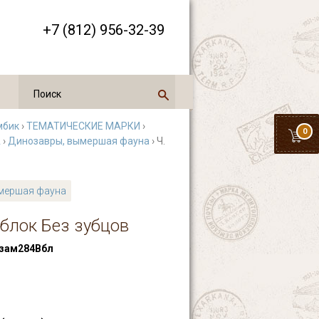
+7 (812) 956-32-39
мбик
›
ТЕМАТИЧЕСКИЕ МАРКИ
›
0
А
›
Динозавры, вымершая фауна
› Ч.
мершая фауна
 блок Без зубцов
ам284Вбл