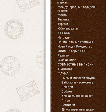
марках
Международный год/день
защиты
Мосты
Техника
Туризм
Юбилеи, даты
ЮНЕСКО
Награды
Национальные костюмы
Новый год и Рождество
ОЛИМПИАДА И СПОРТ
Религия
Сказки, эпос
СОВМЕСТНЫЕ ВЫПУСКИ
ТРАНСПОРТ
ФАУНА
Рыбы и морская фауна
Бабочки и насекомые
Лошади
Собаки
Кошки, хищные кошки
Птицы
Рептилии
Динозавры, вымершая