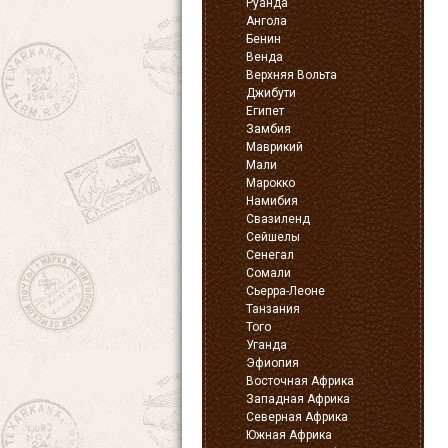
Руанда
Ангола
Бенин
Венда
Верхняя Вольта
Джибути
Египет
Замбия
Маврикий
Мали
Марокко
Намибия
Свазиленд
Сейшелы
Сенегал
Сомали
Сьерра-Леоне
Танзания
Того
Уганда
Эфиопия
Восточная Африка
Западная Африка
Северная Африка
Южная Африка