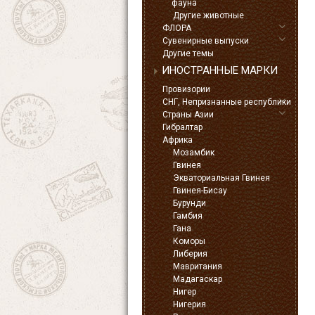
фауна
Другие животные
ФЛОРА
Сувенирные выпуски
Другие темы
ИНОСТРАННЫЕ МАРКИ
Провизории
СНГ, Непризнанные республики
Страны Азии
Гибралтар
Африка
Мозамбик
Гвинея
Экваториальная Гвинея
Гвинея-Бисау
Бурунди
Гамбия
Гана
Коморы
Либерия
Мавритания
Мадагаскар
Нигер
Нигерия