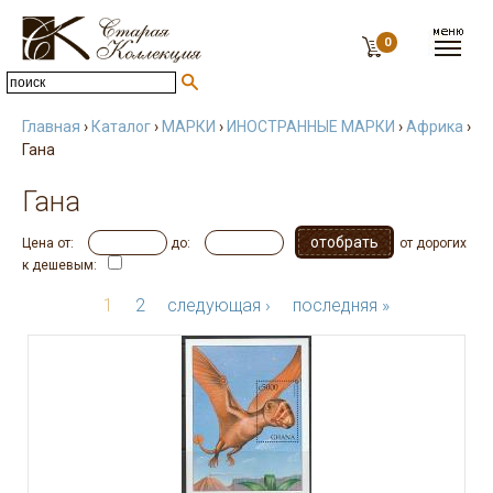
0
Главная
›
Каталог
›
МАРКИ
›
ИНОСТРАННЫЕ МАРКИ
›
Африка
›
Гана
Гана
Цена от:
до:
от дорогих
к дешевым:
1
2
следующая ›
последняя »