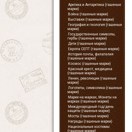
Арктика и Антарктика (гашеные
марки)
Война (гашеные марки)
Выставки (гашеные марки)
География и геология (гашеные
марки)
Государственные символы,
гербы (гашеные марки)
Дети (гашеные марки)
Европа СЕПТ (гашеные марки)
История почты, филателия
(гашеные марки)
Космос (гашеные марки)
Красный крест, медицина
(гашеные марки)
Ленин, революции (гашеные
марки)
Логотипы, символика (гашеные
марки)
Марки на марках, Монеты на
марках (гашеные марки)
Международный год/день
защиты (гашеные марки)
Мосты (гашеные марки)
Награды (гашеные марки)
Национальные костюмы
(гашеные марки)