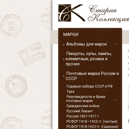
МАРКИ
Альбомы для марок
Пинцеты, лупы, лампы,
клеммташи, резаки и
прочее
Почтовые марки России и
СССР
Годовые наборы СССР и РФ
Тува
Разновидности и браки
почтовых марок
Гражданская война
Русский Левант
Россия 1857-1917 г.
РСФСР 1918—1923 гг. (чистые)
РСФСР 1918-1923 гг. (гашеные)