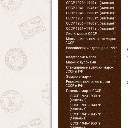
СССР 1923—1940 гг. (чистые)
СССР 1941—1945 гг. (чистые)
СССР 1946—1950 гг. (чистые)
СССР 1951—1955 гг. (чистые)
СССР 1956—1960 гг. (чистые)
СССР 1961—1991 гг. (чистые)
Листы марок СССР
Малые листы почтовых марок
СССР
Российская Федерация с 1992
г.
Квартблоки марок
Марки с купонами
Стандартные выпуски марок
СССР и РФ
Земские марки
Рекламно-почтовые марки
СССР и РФ
Гашеные марки СССР
СССР 1923-1930 гг.
(гашеные)
СССР 1931-1940 гг.
(гашеные)
СССР 1941-1945 гг.
(гашеные)
СССР 1946-1950 гг.
(гашеные)