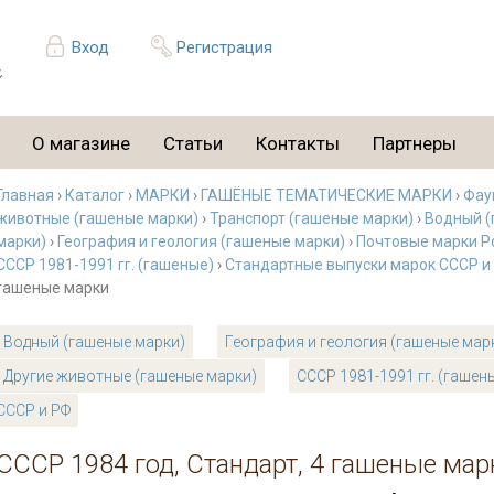
Вход
Регистрация
О магазине
Статьи
Контакты
Партнеры
Главная
›
Каталог
›
МАРКИ
›
ГАШЁНЫЕ ТЕМАТИЧЕСКИЕ МАРКИ
›
Фау
животные (гашеные марки)
›
Транспорт (гашеные марки)
›
Водный (
марки)
›
География и геология (гашеные марки)
›
Почтовые марки Р
СССР 1981-1991 гг. (гашеные)
›
Стандартные выпуски марок СССР и
гашеные марки
Водный (гашеные марки)
География и геология (гашеные мар
Другие животные (гашеные марки)
СССР 1981-1991 гг. (гашен
СССР и РФ
СССР 1984 год, Стандарт, 4 гашеные мар