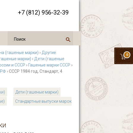
+7 (812) 956-32-39
на (гашеные марки)
›
Другие
0
гашеные марки)
›
Дети (гашеные
оссии и СССР
›
Гашеные марки СССР
›
 РФ
› СССР 1984 год, Стандарт, 4
ки)
Дети (гашеные марки)
ые)
Стандартные выпуски марок
ки