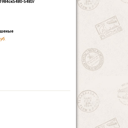
1984ск5480-5483г
ашеные
уб.