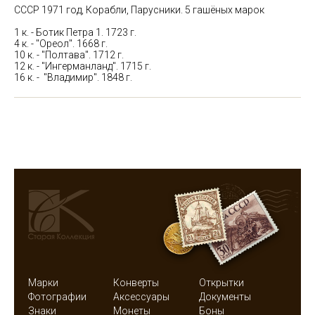
СССР 1971 год, Корабли, Парусники. 5 гашёных марок
1 к. - Ботик Петра 1. 1723 г.
4 к. - "Ореол". 1668 г.
10 к. - "Полтава". 1712 г.
12 к. - "Ингерманланд". 1715 г.
16 к. - "Владимир". 1848 г.
Марки
Конверты
Открытки
Фотографии
Аксессуары
Документы
Знаки
Монеты
Боны