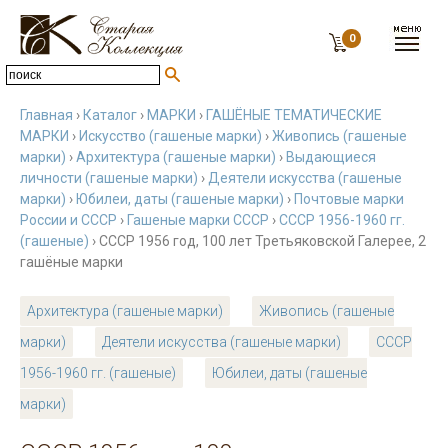
0
Главная
›
Каталог
›
МАРКИ
›
ГАШЁНЫЕ ТЕМАТИЧЕСКИЕ
МАРКИ
›
Искусство (гашеные марки)
›
Живопись (гашеные
марки)
›
Архитектура (гашеные марки)
›
Выдающиеся
личности (гашеные марки)
›
Деятели искусства (гашеные
марки)
›
Юбилеи, даты (гашеные марки)
›
Почтовые марки
России и СССР
›
Гашеные марки СССР
›
СССР 1956-1960 гг.
(гашеные)
› СССР 1956 год, 100 лет Третьяковской Галерее, 2
гашёные марки
Архитектура (гашеные марки)
Живопись (гашеные
марки)
Деятели искусства (гашеные марки)
СССР
1956-1960 гг. (гашеные)
Юбилеи, даты (гашеные
марки)