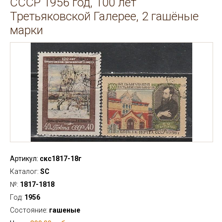
СССР 1956 год, 100 лет
Третьяковской Галерее, 2 гашёные
марки
Артикул:
скс1817-18г
Каталог:
SC
№:
1817-1818
Год:
1956
Состояние:
гашеные