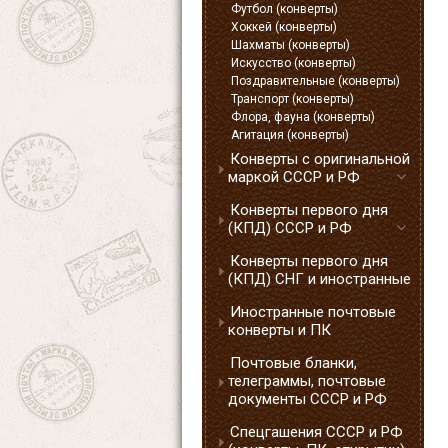
Футбол (конверты)
Хоккей (конверты)
Шахматы (конверты)
Искусство (конверты)
Поздравительные (конверты)
Транспорт (конверты)
Флора, фауна (конверты)
Агитация (конверты)
Конверты с оригинальной
маркой СССР и РФ
Конверты первого дня
(КПД) СССР и РФ
Конверты первого дня
(КПД) СНГ и иностранные
Иностранные почтовые
конверты и ПК
Почтовые бланки,
телеграммы, почтовые
документы СССР и РФ
Спецгашения СССР и РФ