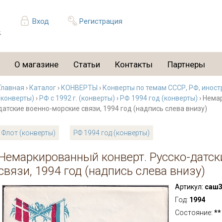
Вход
Регистрация
О магазине
Статьи
Контакты
Партнеры
Главная
›
Каталог
›
КОНВЕРТЫ
›
Конверты по темам СССР, РФ, иност
(конверты)
›
РФ с 1992 г. (конверты)
›
РФ 1994 год (конверты)
› Нема
датские военно-морские связи, 1994 год (надпись слева внизу)
Флот (конверты)
РФ 1994 год (конверты)
Немаркированный конверт. Русско-датск
связи, 1994 год (надпись слева внизу)
Артикул:
саш3
Год:
1994
Состояние:
**