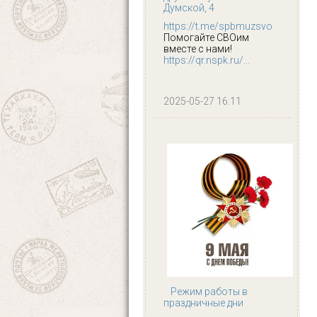
Думской, 4
https://t.me/spbmuzsvo
Помогайте СВОим
вместе с нами!
https://qr.nspk.ru/...
2025-05-27 16:11
Режим работы в
праздничные дни