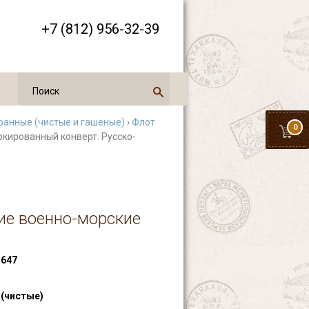
+7 (812) 956-32-39
ранные (чистые и гашеные)
›
Флот
0
ркированный конверт. Русско-
ие военно-морские
647
 (чистые)