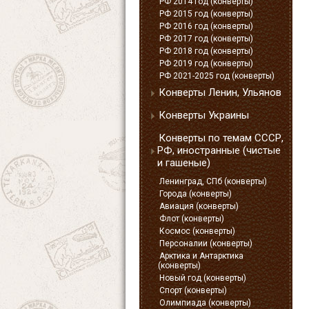
РФ 2014 год (конверты)
РФ 2015 год (конверты)
РФ 2016 год (конверты)
РФ 2017 год (конверты)
РФ 2018 год (конверты)
РФ 2019 год (конверты)
РФ 2021-2025 год (конверты)
Конверты Ленин, Ульянов
Конверты Украины
Конверты по темам СССР,
РФ, иностранные (чистые
и гашеные)
Ленинград, СПб (конверты)
Города (конверты)
Авиация (конверты)
Флот (конверты)
Космос (конверты)
Персоналии (конверты)
Арктика и Антарктика
(конверты)
Новый год (конверты)
Спорт (конверты)
Олимпиада (конверты)