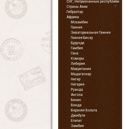
СНГ, Непризнанные республики
Страны Азии
Гибралтар
Африка
Мозамбик
Гвинея
Экваториальная Гвинея
Гвинея-Бисау
Бурунди
Гамбия
Гана
Коморы
Либерия
Мавритания
Мадагаскар
Нигер
Нигерия
Руанда
Ангола
Бенин
Венда
Верхняя Вольта
Джибути
Египет
Замбия