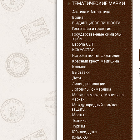
ТЕМАТИЧЕСКИЕ МАРКИ
Арктика и Антарктика
Война
ВЫДАЮЩИЕСЯ ЛИЧНОСТИ
География и геология
Государственные символы,
гербы
Европа СЕПТ
ИСКУССТВО
История почты, филателия
Красный крест, медицина
Космос
Выставки
Дети
Ленин, революции
Логотипы, символика
Марки на марках, Монеты на
марках
Международный год/день
защиты
Мосты
Техника
Туризм
Юбилеи, даты
ЮНЕСКО