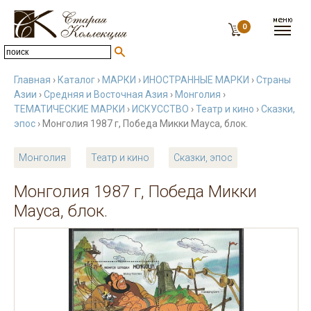
0
Главная
›
Каталог
›
МАРКИ
›
ИНОСТРАННЫЕ МАРКИ
›
Страны
Азии
›
Средняя и Восточная Азия
›
Монголия
›
ТЕМАТИЧЕСКИЕ МАРКИ
›
ИСКУССТВО
›
Театр и кино
›
Сказки,
эпос
› Монголия 1987 г, Победа Микки Мауса, блок.
Монголия
Театр и кино
Сказки, эпос
Монголия 1987 г, Победа Микки
Мауса, блок.