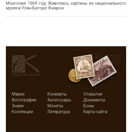
Монголия 1969 год. Живопись, картины из национального
музея в Улан-Баторе. 8 марок.
Марки
Конверты
Открытки
Фотографии
Аксессуары
Документы
Знаки
Монеты
Боны
Коллекции
Литература
Карта сайта