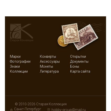
Марки
Конверты
Открытки
Фотографии
Аксессуары
Документы
Знаки
Монеты
Боны
Коллекции
Литература
Карта сайта
© 2010-2026 Старая Коллекция
Санкт-Петербург
hobby-group@mail.ru