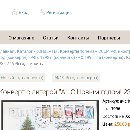
Вход
Регистрация
О магазине
Статьи
Контакты
Партнеры
Главная
›
Каталог
›
КОНВЕРТЫ
›
Конверты по темам СССР, РФ, иност
год (конверты)
›
РФ с 1992 г. (конверты)
›
РФ 1996 год (конверты)
› К
23.07.1996 год, п/почту.
Новый год (конверты)
РФ 1996 год (конверты)
Конверт с литерой "А". С Новым годом! 23
Артикул:
ячс1
Год:
1996
Состояние:
Х
250,00 р
Цена: