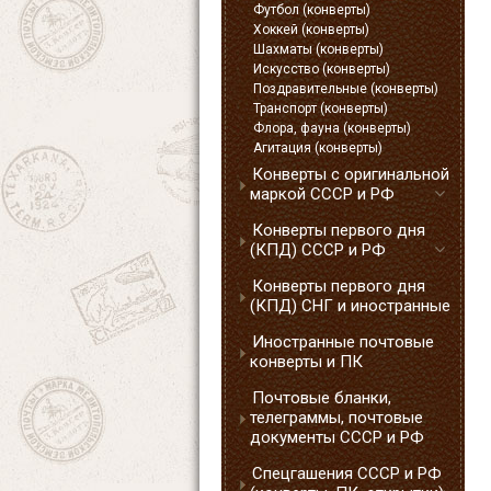
Футбол (конверты)
Хоккей (конверты)
Шахматы (конверты)
Искусство (конверты)
Поздравительные (конверты)
Транспорт (конверты)
Флора, фауна (конверты)
Агитация (конверты)
Конверты с оригинальной
маркой СССР и РФ
Конверты первого дня
(КПД) СССР и РФ
Конверты первого дня
(КПД) СНГ и иностранные
Иностранные почтовые
конверты и ПК
Почтовые бланки,
телеграммы, почтовые
документы СССР и РФ
Спецгашения СССР и РФ