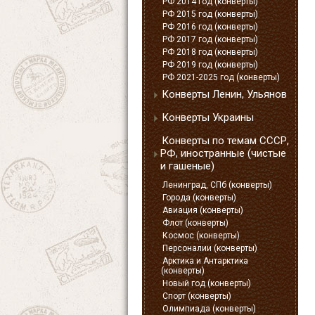
РФ 2014 год (конверты)
РФ 2015 год (конверты)
РФ 2016 год (конверты)
РФ 2017 год (конверты)
РФ 2018 год (конверты)
РФ 2019 год (конверты)
РФ 2021-2025 год (конверты)
Конверты Ленин, Ульянов
Конверты Украины
Конверты по темам СССР,
РФ, иностранные (чистые
и гашеные)
Ленинград, СПб (конверты)
Города (конверты)
Авиация (конверты)
Флот (конверты)
Космос (конверты)
Персоналии (конверты)
Арктика и Антарктика
(конверты)
Новый год (конверты)
Спорт (конверты)
Олимпиада (конверты)