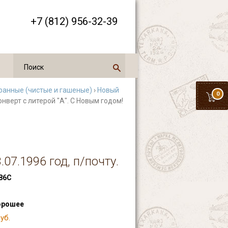
+7 (812) 956-32-39
ранные (чистые и гашеные)
›
Новый
0
онверт с литерой "А". С Новым годом!
.07.1996 год, п/почту.
86С
орошее
уб.