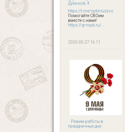
Думской, 4
https://t.me/spbmuzsvo
Помогайте СВОим
вместе с нами!
https://qr.nspk.ru/...
2025-05-27 16:11
Режим работы в
праздничные дни