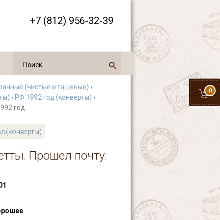
+7 (812) 956-32-39
ранные (чистые и гашеные)
›
0
рты)
›
РФ 1992 год (конверты)
›
992 год.
од (конверты)
етты. Прошел почту.
01
орошее