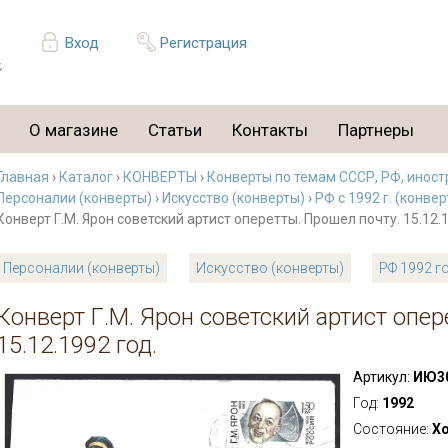
Вход
Регистрация
О магазине
Статьи
Контакты
Партнеры
Главная
›
Каталог
›
КОНВЕРТЫ
›
Конверты по темам СССР, РФ, иност
Персоналии (конверты)
›
Искусство (конверты)
›
РФ с 1992 г. (конве
Конверт Г.М. Ярон советский артист оперетты. Прошел почту. 15.12.1
Персоналии (конверты)
Искусство (конверты)
РФ 1992 г
Конверт Г.М. Ярон советский артист опер
15.12.1992 год.
Артикул:
ИЮ3
Год:
1992
Состояние:
Х