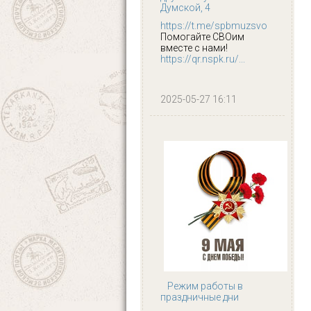
Думской, 4
https://t.me/spbmuzsvo
Помогайте СВОим
вместе с нами!
https://qr.nspk.ru/...
2025-05-27 16:11
Режим работы в
праздничные дни