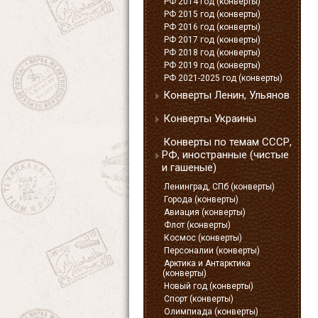
РФ 2014 год (конверты)
РФ 2015 год (конверты)
РФ 2016 год (конверты)
РФ 2017 год (конверты)
РФ 2018 год (конверты)
РФ 2019 год (конверты)
РФ 2021-2025 год (конверты)
Конверты Ленин, Ульянов
Конверты Украины
Конверты по темам СССР,
РФ, иностранные (чистые
и гашеные)
Ленинград, СПб (конверты)
Города (конверты)
Авиация (конверты)
Флот (конверты)
Космос (конверты)
Персоналии (конверты)
Арктика и Антарктика
(конверты)
Новый год (конверты)
Спорт (конверты)
Олимпиада (конверты)