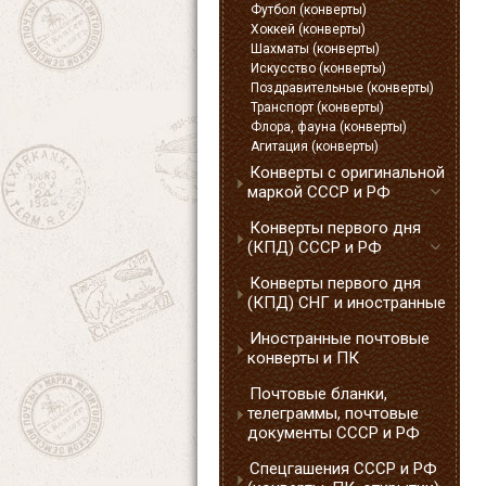
Футбол (конверты)
Хоккей (конверты)
Шахматы (конверты)
Искусство (конверты)
Поздравительные (конверты)
Транспорт (конверты)
Флора, фауна (конверты)
Агитация (конверты)
Конверты с оригинальной
маркой СССР и РФ
Конверты первого дня
(КПД) СССР и РФ
Конверты первого дня
(КПД) СНГ и иностранные
Иностранные почтовые
конверты и ПК
Почтовые бланки,
телеграммы, почтовые
документы СССР и РФ
Спецгашения СССР и РФ