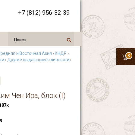
+7 (812) 956-32-39
Средняя и Восточная Азия
›
КНДР
›
0
ти
›
Другие выдающиеся личности
›
им Чен Ира, блок (I)
187к
8