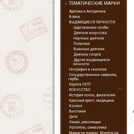
ТЕМАТИЧЕСКИЕ МАРКИ
Арктика и Антарктика
Война
ВЫДАЮЩИЕСЯ ЛИЧНОСТИ
Царственные особы
Деятели искусства
Научные деятели
Политики
Военные деятели
Деятели спорта
Другие выдающиеся
личности
География и геология
Государственные символы,
гербы
Европа СЕПТ
ИСКУССТВО
История почты, филателия
Красный крест, медицина
Космос
Выставки
Дети
Ленин, революции
Логотипы, символика
Марки на марках, Монеты на