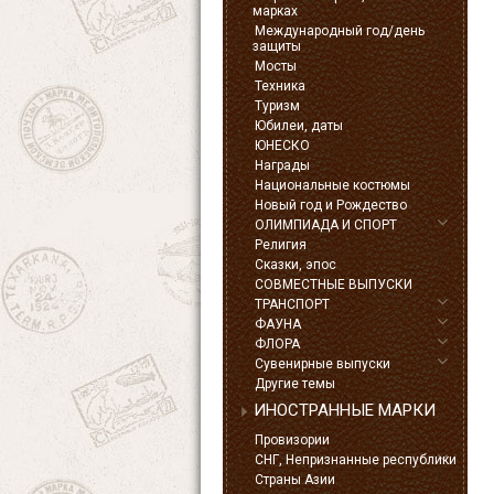
марках
Международный год/день
защиты
Мосты
Техника
Туризм
Юбилеи, даты
ЮНЕСКО
Награды
Национальные костюмы
Новый год и Рождество
ОЛИМПИАДА И СПОРТ
Религия
Сказки, эпос
СОВМЕСТНЫЕ ВЫПУСКИ
ТРАНСПОРТ
ФАУНА
ФЛОРА
Сувенирные выпуски
Другие темы
ИНОСТРАННЫЕ МАРКИ
Провизории
СНГ, Непризнанные республики
Страны Азии