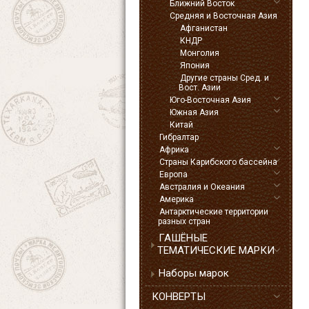
Ближний Восток
Средняя и Восточная Азия
Афганистан
КНДР
Монголия
Япония
Другие страны Сред. и
Вост. Азии
Юго-Восточная Азия
Южная Азия
Китай
Гибралтар
Африка
Страны Карибского бассейна
Европа
Австралия и Океания
Америка
Антарктические территории
разных стран
ГАШЁНЫЕ
ТЕМАТИЧЕСКИЕ МАРКИ
Наборы марок
КОНВЕРТЫ