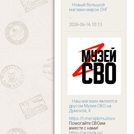
Новый большой
магазин марок СНГ
...
2026-06-16 10:13
Наш магазин является
другом Музея СВО на
Думской, 4
https://t.me/spbmuzsvo
Помогайте СВОим
вместе с нами!
https://qr.nspk.ru/...