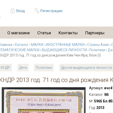
Вход
Регистрация
О магазине
Статьи
Контакты
Партнеры
Главная
›
Каталог
›
МАРКИ
›
ИНОСТРАННЫЕ МАРКИ
›
Страны Азии
›
ТЕМАТИЧЕСКИЕ МАРКИ
›
ВЫДАЮЩИЕСЯ ЛИЧНОСТИ
›
Политики
›
Де
КНДР 2013 год. 71 год со дня рождения Ким Чен Ира, блок (I)
КНДР
Дети
Политики
Другие выдающиеся личности
КНДР 2013 год. 71 год со дня рождения К
Артикул:
ячс4
Каталог:
Mi
№:
5965 Бл.85
Год:
2013