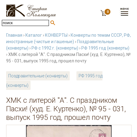
0
Главная
›
Каталог
›
КОНВЕРТЫ
›
Конверты по темам СССР, РФ,
иностранные (чистые и гашеные)
›
Поздравительные
(конверты)
›
РФ с 1992 г. (конверты)
›
РФ 1995 год (конверты)
› ХМК с литерой "А". С праздником Пасхи! (худ. Е. Куртенко), №
95 - 031, выпуск 1995 год, прошел почту
Поздравительные (конверты)
РФ 1995 год
(конверты)
ХМК с литерой "А". С праздником
Пасхи! (худ. Е. Куртенко), № 95 - 031,
выпуск 1995 год, прошел почту