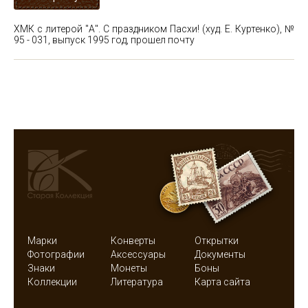
ХМК с литерой "А". С праздником Пасхи! (худ. Е. Куртенко), №
95 - 031, выпуск 1995 год, прошел почту
Марки
Конверты
Открытки
Фотографии
Аксессуары
Документы
Знаки
Монеты
Боны
Коллекции
Литература
Карта сайта