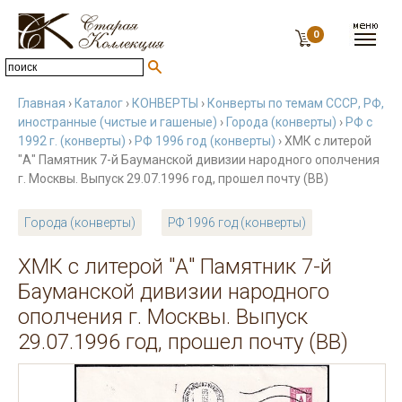
0
Главная
›
Каталог
›
КОНВЕРТЫ
›
Конверты по темам СССР, РФ,
иностранные (чистые и гашеные)
›
Города (конверты)
›
РФ с
1992 г. (конверты)
›
РФ 1996 год (конверты)
› ХМК с литерой
"А" Памятник 7-й Бауманской дивизии народного ополчения
г. Москвы. Выпуск 29.07.1996 год, прошел почту (ВВ)
Города (конверты)
РФ 1996 год (конверты)
ХМК с литерой "А" Памятник 7-й
Бауманской дивизии народного
ополчения г. Москвы. Выпуск
29.07.1996 год, прошел почту (ВВ)